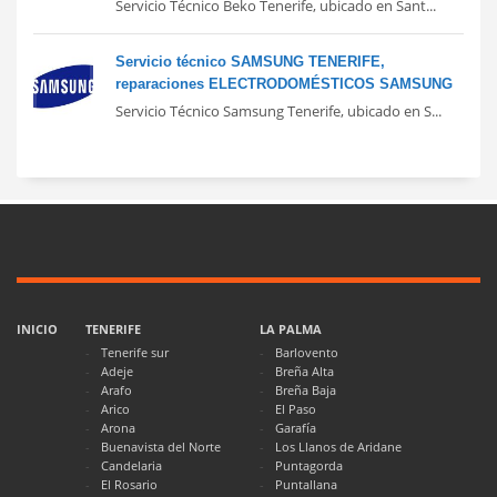
Servicio Técnico Beko Tenerife, ubicado en Sant...
Servicio técnico SAMSUNG TENERIFE,
reparaciones ELECTRODOMÉSTICOS SAMSUNG
Servicio Técnico Samsung Tenerife, ubicado en S...
INICIO
TENERIFE
LA PALMA
Tenerife sur
Barlovento
Adeje
Breña Alta
Arafo
Breña Baja
Arico
El Paso
Arona
Garafía
Buenavista del Norte
Los Llanos de Aridane
Candelaria
Puntagorda
El Rosario
Puntallana