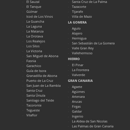
El Sauzal
Santa Cruz de La Palma
El Tanque
Tazacorte
Güímar
Tijarafe
Icod de Los Vinos
Villa de Mazo
La Guancha
LA GOMERA
La Laguna
Agulo
La Matanza
Alajero
La Orotava
Hermigua
Los Realejos
San Sebastián de La Gomera
Los Silos
Valle Gran Rey
La Victoria
Vallehermoso
San Miguel de Abona
HIERRO
Fasnia
El Pinar
Garachico
La Frontera
Guía de Isora
Valverde
Granadilla de Abona
Puerto de La Cruz
GRAN CANARIA
San Juan de La Rambla
Agaete
Santa Cruz
Agüimes
Santa Úrsula
Artenara
Santiago del Teide
Arucas
Tacoronte
Firgas
Tegueste
Galdar
Vilaflor
Ingenio
La Aldea de San Nicolas
Las Palmas de Gran Canaria