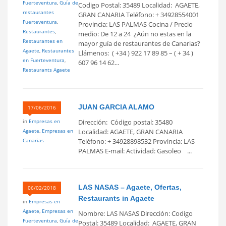
Fuerteventura
,
Guía de
Codigo Postal: 35489 Localidad: AGAETE,
restaurantes
GRAN CANARIA Teléfono: + 34928554001
Fuerteventura
,
Provincia: LAS PALMAS Cocina / Precio
Restaurantes
,
medio: De 12 a 24  ¿Aún no estas en la
Restaurantes en
mayor guía de restaurantes de Canarias?
Agaete
,
Restaurantes
Llámenos: ( +34 ) 922 17 89 85 – ( + 34 )
en Fuerteventura
,
607 96 14 62...
Restaurants Agaete
JUAN GARCIA ALAMO
17/06/2016
in
Empresas en
Dirección: Código postal: 35480
Agaete
,
Empresas en
Localidad: AGAETE, GRAN CANARIA
Canarias
Teléfono: + 34928898532 Provincia: LAS
PALMAS E-mail: Actividad: Gasoleo ...
LAS NASAS – Agaete, Ofertas,
06/02/2018
Restaurants in Agaete
in
Empresas en
Agaete
,
Empresas en
Nombre: LAS NASAS Dirección: Codigo
Fuerteventura
,
Guía de
Postal: 35489 Localidad: AGAETE, GRAN