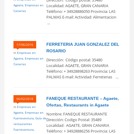
Agaete
,
Empresas en
Localidad: AGAETE, GRAN CANARIA
Canarias
Teléfono: + 34928886050 Provincia: LAS
PALMAS E-mail: Actividad: Alimentacion
...
FERRETERIA JUAN GONZALEZ DEL
17/06/2016
ROSARIO
in
Empresas en
Agaete
,
Empresas en
Dirección: Código postal: 35480
Canarias
Localidad: AGAETE, GRAN CANARIA
Teléfono: + 34928898263 Provincia: LAS
PALMAS E-mail: Actividad: Ferreterias ...
FANEQUE RESTAURANTE – Agaete,
06/02/2018
Ofertas, Restaurants in Agaete
in
Empresas en
Agaete
,
Empresas en
Nombre: FANEQUE RESTAURANTE
Fuerteventura
,
Guía de
Dirección: Codigo Postal: 35489
restaurantes
Localidad: AGAETE, GRAN CANARIA
Fuerteventura
,
Teléfono: + 34928886256 Provincia: LAS