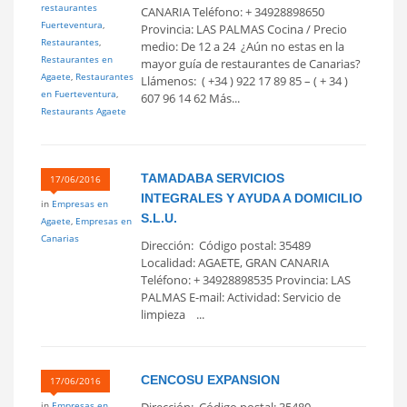
restaurantes
CANARIA Teléfono: + 34928898650
Fuerteventura
,
Provincia: LAS PALMAS Cocina / Precio
Restaurantes
,
medio: De 12 a 24  ¿Aún no estas en la
Restaurantes en
mayor guía de restaurantes de Canarias?
Agaete
,
Restaurantes
Llámenos: ( +34 ) 922 17 89 85 – ( + 34 )
en Fuerteventura
,
607 96 14 62 Más...
Restaurants Agaete
TAMADABA SERVICIOS
17/06/2016
INTEGRALES Y AYUDA A DOMICILIO
in
Empresas en
S.L.U.
Agaete
,
Empresas en
Canarias
Dirección: Código postal: 35489
Localidad: AGAETE, GRAN CANARIA
Teléfono: + 34928898535 Provincia: LAS
PALMAS E-mail: Actividad: Servicio de
limpieza ...
CENCOSU EXPANSION
17/06/2016
in
Empresas en
Dirección: Código postal: 35480