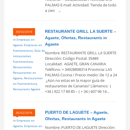
PALMAS E-mail: Actividad: Tienda de todo
a cien ...
RESTAURANTE GRILL LA SUERTE –
06/02/2018
Agaete, Ofertas, Restaurants in
in
Empresas en
Agaete
Agaete
,
Empresas en
Fuerteventura
,
Guía de
Nombre: RESTAURANTE GRILL LA SUERTE
restaurantes
Dirección: Codigo Postal: 35489
Fuerteventura
,
Localidad: AGAETE, GRAN CANARIA
Restaurantes
,
Teléfono: + 34928898314 Provincia: LAS
Restaurantes en
PALMAS Cocina / Precio medio: De 12 a 24
Agaete
,
Restaurantes
 ¿Aún no estas en la mayor guía de
en Fuerteventura
,
restaurantes de Canarias? Llámenos: (
Restaurants Agaete
+34 ) 922 17 89 85 – ( + 34 ) 607 96 14...
PUERTO DE LAGUETE – Agaete,
06/02/2018
Ofertas, Restaurants in Agaete
in
Empresas en
Agaete
,
Empresas en
Nombre: PUERTO DE LAGUETE Dirección: