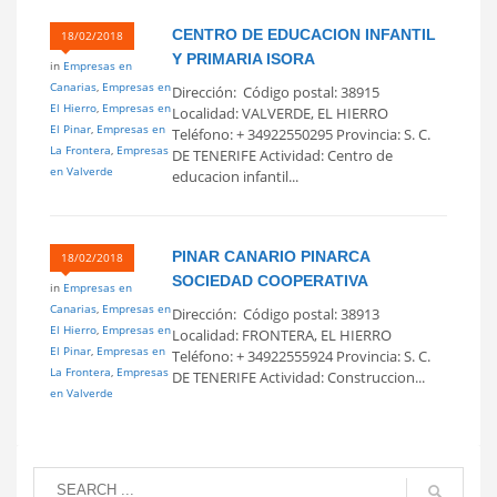
CENTRO DE EDUCACION INFANTIL
18/02/2018
Y PRIMARIA ISORA
in
Empresas en
Canarias
,
Empresas en
Dirección: Código postal: 38915
El Hierro
,
Empresas en
Localidad: VALVERDE, EL HIERRO
El Pinar
,
Empresas en
Teléfono: + 34922550295 Provincia: S. C.
La Frontera
,
Empresas
DE TENERIFE Actividad: Centro de
en Valverde
educacion infantil...
PINAR CANARIO PINARCA
18/02/2018
SOCIEDAD COOPERATIVA
in
Empresas en
Canarias
,
Empresas en
Dirección: Código postal: 38913
El Hierro
,
Empresas en
Localidad: FRONTERA, EL HIERRO
El Pinar
,
Empresas en
Teléfono: + 34922555924 Provincia: S. C.
La Frontera
,
Empresas
DE TENERIFE Actividad: Construccion...
en Valverde