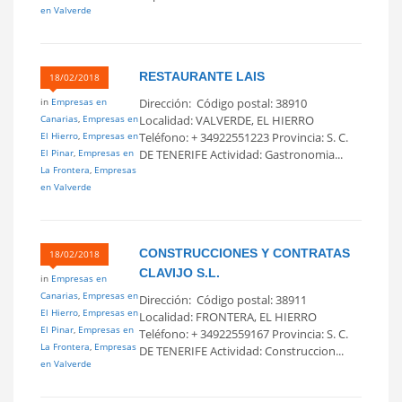
en Valverde
RESTAURANTE LAIS
18/02/2018
in
Empresas en
Dirección: Código postal: 38910
Canarias
,
Empresas en
Localidad: VALVERDE, EL HIERRO
El Hierro
,
Empresas en
Teléfono: + 34922551223 Provincia: S. C.
El Pinar
,
Empresas en
DE TENERIFE Actividad: Gastronomia...
La Frontera
,
Empresas
en Valverde
CONSTRUCCIONES Y CONTRATAS
18/02/2018
CLAVIJO S.L.
in
Empresas en
Canarias
,
Empresas en
Dirección: Código postal: 38911
El Hierro
,
Empresas en
Localidad: FRONTERA, EL HIERRO
El Pinar
,
Empresas en
Teléfono: + 34922559167 Provincia: S. C.
La Frontera
,
Empresas
DE TENERIFE Actividad: Construccion...
en Valverde