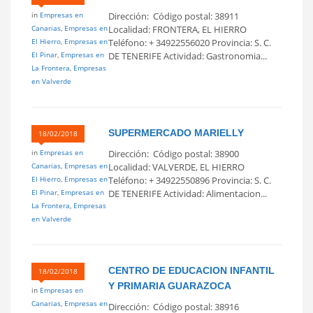
in
Empresas en
Dirección: Código postal: 38911
Canarias
,
Empresas en
Localidad: FRONTERA, EL HIERRO
El Hierro
,
Empresas en
Teléfono: + 34922556020 Provincia: S. C.
El Pinar
,
Empresas en
DE TENERIFE Actividad: Gastronomia...
La Frontera
,
Empresas
en Valverde
SUPERMERCADO MARIELLY
18/02/2018
in
Empresas en
Dirección: Código postal: 38900
Canarias
,
Empresas en
Localidad: VALVERDE, EL HIERRO
El Hierro
,
Empresas en
Teléfono: + 34922550896 Provincia: S. C.
El Pinar
,
Empresas en
DE TENERIFE Actividad: Alimentacion...
La Frontera
,
Empresas
en Valverde
CENTRO DE EDUCACION INFANTIL
18/02/2018
Y PRIMARIA GUARAZOCA
in
Empresas en
Canarias
,
Empresas en
Dirección: Código postal: 38916