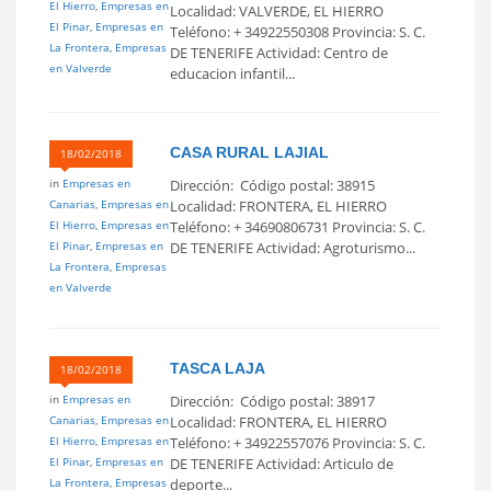
El Hierro
,
Empresas en
Localidad: VALVERDE, EL HIERRO
El Pinar
,
Empresas en
Teléfono: + 34922550308 Provincia: S. C.
La Frontera
,
Empresas
DE TENERIFE Actividad: Centro de
en Valverde
educacion infantil...
CASA RURAL LAJIAL
18/02/2018
in
Empresas en
Dirección: Código postal: 38915
Canarias
,
Empresas en
Localidad: FRONTERA, EL HIERRO
El Hierro
,
Empresas en
Teléfono: + 34690806731 Provincia: S. C.
El Pinar
,
Empresas en
DE TENERIFE Actividad: Agroturismo...
La Frontera
,
Empresas
en Valverde
TASCA LAJA
18/02/2018
in
Empresas en
Dirección: Código postal: 38917
Canarias
,
Empresas en
Localidad: FRONTERA, EL HIERRO
El Hierro
,
Empresas en
Teléfono: + 34922557076 Provincia: S. C.
El Pinar
,
Empresas en
DE TENERIFE Actividad: Articulo de
La Frontera
,
Empresas
deporte...