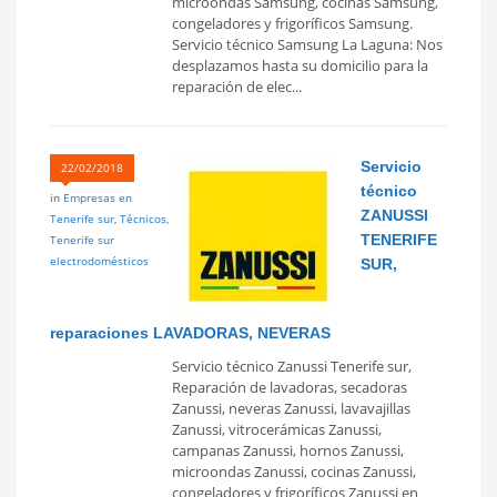
microondas Samsung, cocinas Samsung,
congeladores y frigoríficos Samsung.
Servicio técnico Samsung La Laguna: Nos
desplazamos hasta su domicilio para la
reparación de elec...
Servicio
22/02/2018
técnico
in
Empresas en
ZANUSSI
Tenerife sur
,
Técnicos
,
TENERIFE
Tenerife sur
electrodomésticos
SUR,
reparaciones LAVADORAS, NEVERAS
Servicio técnico Zanussi Tenerife sur,
Reparación de lavadoras, secadoras
Zanussi, neveras Zanussi, lavavajillas
Zanussi, vitrocerámicas Zanussi,
campanas Zanussi, hornos Zanussi,
microondas Zanussi, cocinas Zanussi,
congeladores y frigoríficos Zanussi en