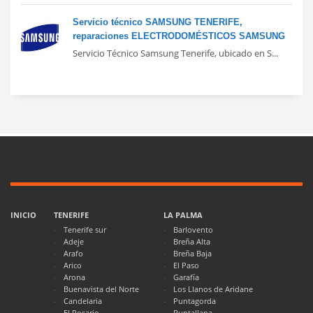
Servicio técnico SAMSUNG TENERIFE,
reparaciones ELECTRODOMÉSTICOS SAMSUNG
Servicio Técnico Samsung Tenerife, ubicado en S...
INICIO
TENERIFE
LA PALMA
Tenerife sur
Barlovento
Adeje
Breña Alta
Arafo
Breña Baja
Arico
El Paso
Arona
Garafía
Buenavista del Norte
Los Llanos de Aridane
Candelaria
Puntagorda
El Rosario
Puntallana