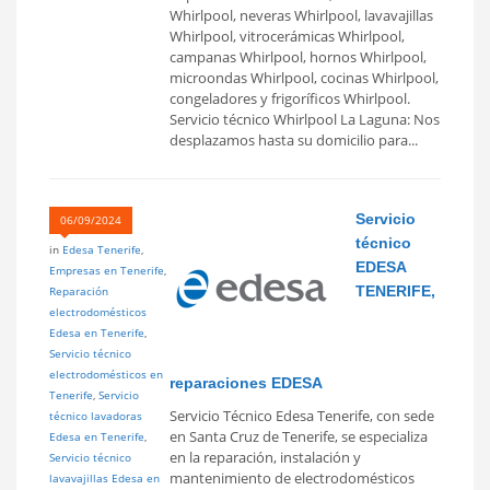
Whirlpool, neveras Whirlpool, lavavajillas
Whirlpool, vitrocerámicas Whirlpool,
campanas Whirlpool, hornos Whirlpool,
microondas Whirlpool, cocinas Whirlpool,
congeladores y frigoríficos Whirlpool.
Servicio técnico Whirlpool La Laguna: Nos
desplazamos hasta su domicilio para...
Servicio
06/09/2024
técnico
in
Edesa Tenerife
,
EDESA
Empresas en Tenerife
,
TENERIFE,
Reparación
electrodomésticos
Edesa en Tenerife
,
Servicio técnico
electrodomésticos en
reparaciones EDESA
Tenerife
,
Servicio
Servicio Técnico Edesa Tenerife, con sede
técnico lavadoras
en Santa Cruz de Tenerife, se especializa
Edesa en Tenerife
,
en la reparación, instalación y
Servicio técnico
mantenimiento de electrodomésticos
lavavajillas Edesa en