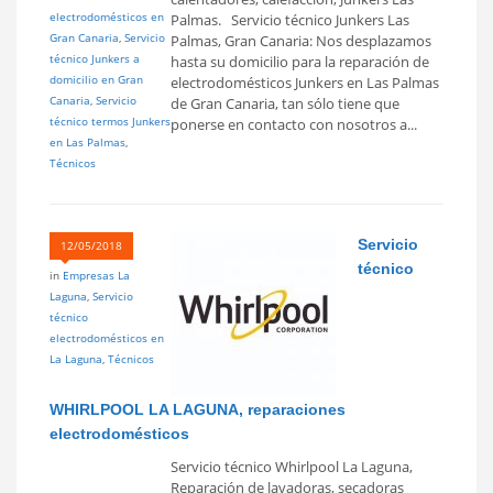
electrodomésticos en
Palmas. Servicio técnico Junkers Las
Gran Canaria
,
Servicio
Palmas, Gran Canaria: Nos desplazamos
técnico Junkers a
hasta su domicilio para la reparación de
domicilio en Gran
electrodomésticos Junkers en Las Palmas
Canaria
,
Servicio
de Gran Canaria, tan sólo tiene que
técnico termos Junkers
ponerse en contacto con nosotros a...
en Las Palmas
,
Técnicos
Servicio
12/05/2018
técnico
in
Empresas La
Laguna
,
Servicio
técnico
electrodomésticos en
La Laguna
,
Técnicos
WHIRLPOOL LA LAGUNA, reparaciones
electrodomésticos
Servicio técnico Whirlpool La Laguna,
Reparación de lavadoras, secadoras