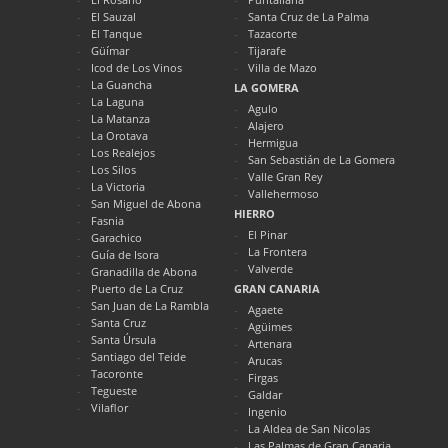
El Sauzal
Santa Cruz de La Palma
El Tanque
Tazacorte
Güímar
Tijarafe
Icod de Los Vinos
Villa de Mazo
La Guancha
LA GOMERA
La Laguna
Agulo
La Matanza
Alajero
La Orotava
Hermigua
Los Realejos
San Sebastián de La Gomera
Los Silos
Valle Gran Rey
La Victoria
Vallehermoso
San Miguel de Abona
HIERRO
Fasnia
El Pinar
Garachico
La Frontera
Guía de Isora
Valverde
Granadilla de Abona
Puerto de La Cruz
GRAN CANARIA
San Juan de La Rambla
Agaete
Santa Cruz
Agüimes
Santa Úrsula
Artenara
Santiago del Teide
Arucas
Tacoronte
Firgas
Tegueste
Galdar
Vilaflor
Ingenio
La Aldea de San Nicolas
Las Palmas de Gran Canaria