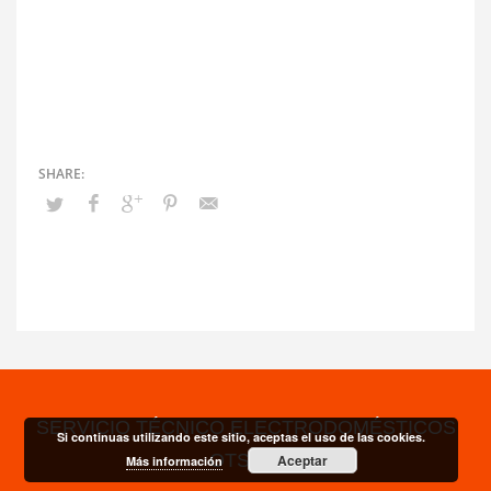
SERVICIO TÉCNICO ELECTRODOMÉSTICOS
Si continuas utilizando este sitio, aceptas el uso de las cookies.
OTSEIN
Aceptar
Más información