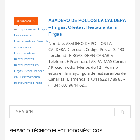
ASADERO DE POLLOS LA CALDERA
07/02/2018
– Firgas, Ofertas, Restaurants in
in
Empresas en Firgas
,
Firgas
Empresas en
Fuerteventura
,
Guía de
Nombre: ASADERO DE POLLOS LA
restaurantes
CALDERA Dirección: Codigo Postal: 35430
Fuerteventura
,
Localidad: FIRGAS, GRAN CANARIA
Restaurantes
,
Teléfono: + Provincia: LAS PALMAS Cocina
Restaurantes en
/ Precio medio: Menos de 12  ¿Aún no
Firgas
,
Restaurantes
estas en la mayor guía de restaurantes de
en Fuerteventura
,
Canarias? Llámenos: ( +34 ) 922 17 89 85 –
Restaurants Firgas
( + 34 ) 607 96 14 62...
SERVICIO TÉCNICO ELECTRODOMÉSTICOS