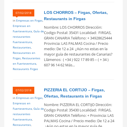
LOS CHORROS – Firgas, Ofertas,
07/02/2018
Restaurants in Firgas
in
Empresas en Firgas
,
Empresas en
Nombre: LOS CHORROS Dirección:
Fuerteventura
,
Guía de
Codigo Postal: 35431 Localidad: FIRGAS,
restaurantes
GRAN CANARIA Teléfono: + 34928625444
Fuerteventura
,
Provincia: LAS PALMAS Cocina / Precio
Restaurantes
,
medio: De 12 a 24  ¿Aún no estas en la
Restaurantes en
mayor guía de restaurantes de Canarias?
Firgas
,
Restaurantes
Llámenos: ( +34 ) 922 17 89 85 – ( + 34 )
en Fuerteventura
,
607 96 14 62 Más...
Restaurants Firgas
PIZZERIA EL CORTIJO – Firgas,
07/02/2018
Ofertas, Restaurants in Firgas
in
Empresas en Firgas
,
Empresas en
Nombre: PIZZERIA EL CORTIJO Dirección:
Fuerteventura
,
Guía de
Codigo Postal: 35430 Localidad: FIRGAS,
restaurantes
GRAN CANARIA Teléfono: + Provincia: LAS
Fuerteventura
,
PALMAS Cocina / Precio medio: De 12 a 24
Restaurantes
,
 ¿Aún no estas en la mayor guía de