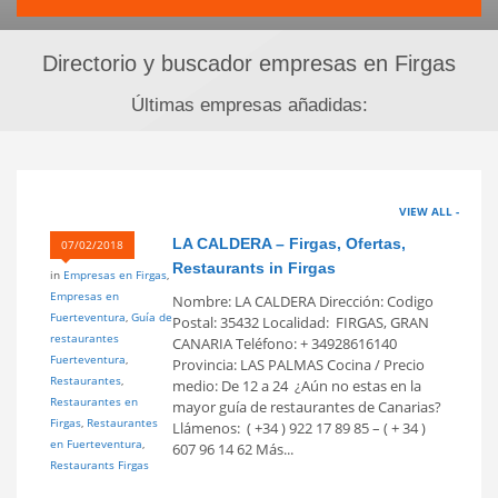
Directorio y buscador empresas en Firgas
Últimas empresas añadidas:
VIEW ALL -
LA CALDERA – Firgas, Ofertas,
07/02/2018
Restaurants in Firgas
in
Empresas en Firgas
,
Empresas en
Nombre: LA CALDERA Dirección: Codigo
Fuerteventura
,
Guía de
Postal: 35432 Localidad: FIRGAS, GRAN
restaurantes
CANARIA Teléfono: + 34928616140
Fuerteventura
,
Provincia: LAS PALMAS Cocina / Precio
Restaurantes
,
medio: De 12 a 24  ¿Aún no estas en la
Restaurantes en
mayor guía de restaurantes de Canarias?
Firgas
,
Restaurantes
Llámenos: ( +34 ) 922 17 89 85 – ( + 34 )
en Fuerteventura
,
607 96 14 62 Más...
Restaurants Firgas