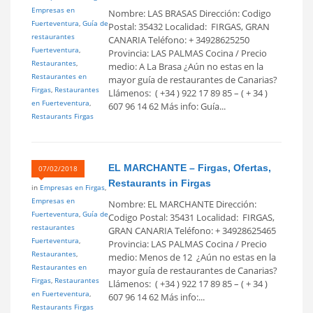
Empresas en
Nombre: LAS BRASAS Dirección: Codigo
Fuerteventura
,
Guía de
Postal: 35432 Localidad: FIRGAS, GRAN
restaurantes
CANARIA Teléfono: + 34928625250
Fuerteventura
,
Provincia: LAS PALMAS Cocina / Precio
Restaurantes
,
medio: A La Brasa ¿Aún no estas en la
Restaurantes en
mayor guía de restaurantes de Canarias?
Firgas
,
Restaurantes
Llámenos: ( +34 ) 922 17 89 85 – ( + 34 )
en Fuerteventura
,
607 96 14 62 Más info: Guía...
Restaurants Firgas
EL MARCHANTE – Firgas, Ofertas,
07/02/2018
Restaurants in Firgas
in
Empresas en Firgas
,
Empresas en
Nombre: EL MARCHANTE Dirección:
Fuerteventura
,
Guía de
Codigo Postal: 35431 Localidad: FIRGAS,
restaurantes
GRAN CANARIA Teléfono: + 34928625465
Fuerteventura
,
Provincia: LAS PALMAS Cocina / Precio
Restaurantes
,
medio: Menos de 12  ¿Aún no estas en la
Restaurantes en
mayor guía de restaurantes de Canarias?
Firgas
,
Restaurantes
Llámenos: ( +34 ) 922 17 89 85 – ( + 34 )
en Fuerteventura
,
607 96 14 62 Más info:...
Restaurants Firgas