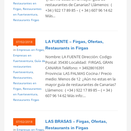
Restaurantes en
restaurantes de Canarias? Llámenos: (
Firgas
,
Restaurantes
+34 ) 922 17 89 85 – ( + 34 ) 607 96 14 62
en Fuerteventura
,
Más...
Restaurants Firgas
LA FUENTE – Firgas, Ofertas,
07/02/2018
Restaurants in Firgas
in
Empresas en Firgas
,
Empresas en
Nombre: LA FUENTE Dirección: Codigo
Fuerteventura
,
Guía de
Postal: 35430 Localidad: FIRGAS, GRAN
restaurantes
CANARIA Teléfono: + 34928616391
Fuerteventura
,
Provincia: LAS PALMAS Cocina / Precio
Restaurantes
,
medio: Menos de 12  ¿Aún no estas en la
Restaurantes en
mayor guía de restaurantes de Canarias?
Firgas
,
Restaurantes
Llámenos: ( +34 ) 922 17 89 85 – ( + 34 )
en Fuerteventura
,
607 96 14 62 Más info:...
Restaurants Firgas
LAS BRASAS – Firgas, Ofertas,
07/02/2018
Restaurants in Firgas
in
Empresas en Firgas
,