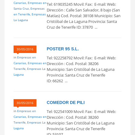
Canarias
,
Empresas en
Tel: 619035245 Movil: Fax: E-mail: Web:
Santa Cruz
,
Empresas
Dirección : Calle San Salvador, 8 bajo (San
en Tenerife
,
Empresas
Matías) Cod. Postal: 38108 Municipio: San
La Laguna
Cristóbal de La Laguna Provincia: Santa
Cruz de Tenerife ID: 37870 ...
POSTER 95 S.L.
30/05/2016
in
Empresas en
Tel: 922258792 Movil: Fax: E-mail: Web:
Canarias
,
Empresas en
Dirección : Cod. Postal: 38206
Tenerife
,
Empresas La
Municipio: San Cristóbal de La Laguna
Laguna
Provincia: Santa Cruz de Tenerife
ID: 66262 ...
COMEDOR DE PILI
30/05/2016
in
Empresas en
Tel: 922541009 Movil: Fax: E-mail: Web:
Canarias
,
Empresas en
Dirección : Cod. Postal: 38260
Tenerife
,
Empresas La
Municipio: San Cristóbal de La Laguna
Laguna
Provincia: Santa Cruz de Tenerife
ID: 53107 ...