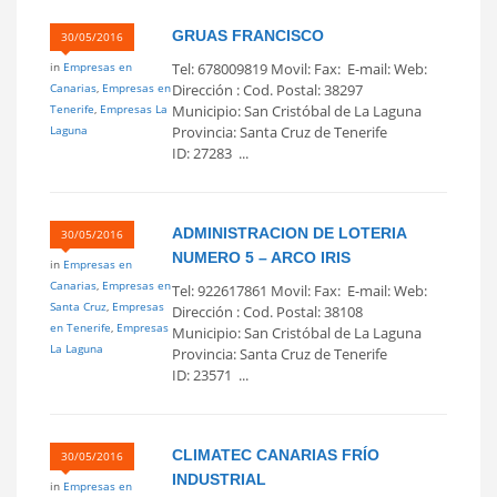
GRUAS FRANCISCO
30/05/2016
in
Empresas en
Tel: 678009819 Movil: Fax: E-mail: Web:
Canarias
,
Empresas en
Dirección : Cod. Postal: 38297
Tenerife
,
Empresas La
Municipio: San Cristóbal de La Laguna
Laguna
Provincia: Santa Cruz de Tenerife
ID: 27283 ...
ADMINISTRACION DE LOTERIA
30/05/2016
NUMERO 5 – ARCO IRIS
in
Empresas en
Canarias
,
Empresas en
Tel: 922617861 Movil: Fax: E-mail: Web:
Santa Cruz
,
Empresas
Dirección : Cod. Postal: 38108
en Tenerife
,
Empresas
Municipio: San Cristóbal de La Laguna
La Laguna
Provincia: Santa Cruz de Tenerife
ID: 23571 ...
CLIMATEC CANARIAS FRÍO
30/05/2016
INDUSTRIAL
in
Empresas en