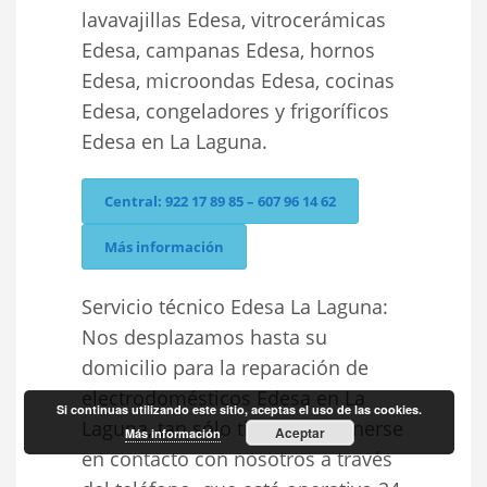
lavavajillas Edesa, vitrocerámicas
Edesa, campanas Edesa, hornos
Edesa, microondas Edesa, cocinas
Edesa, congeladores y frigoríficos
Edesa en La Laguna.
Central: 922 17 89 85 – 607 96 14 62
Más información
Servicio técnico Edesa La Laguna:
Nos desplazamos hasta su
domicilio para la reparación de
electrodomésticos Edesa en La
Si continuas utilizando este sitio, aceptas el uso de las cookies.
Laguna, tan sólo tiene que ponerse
Aceptar
Más información
en contacto con nosotros a través