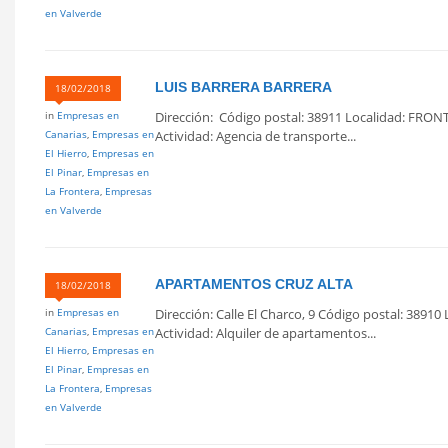
en Valverde
LUIS BARRERA BARRERA
18/02/2018
in
Empresas en
Dirección: Código postal: 38911 Localidad: FRON
Canarias
,
Empresas en
Actividad: Agencia de transporte...
El Hierro
,
Empresas en
El Pinar
,
Empresas en
La Frontera
,
Empresas
en Valverde
APARTAMENTOS CRUZ ALTA
18/02/2018
in
Empresas en
Dirección: Calle El Charco, 9 Código postal: 3891
Canarias
,
Empresas en
Actividad: Alquiler de apartamentos...
El Hierro
,
Empresas en
El Pinar
,
Empresas en
La Frontera
,
Empresas
en Valverde