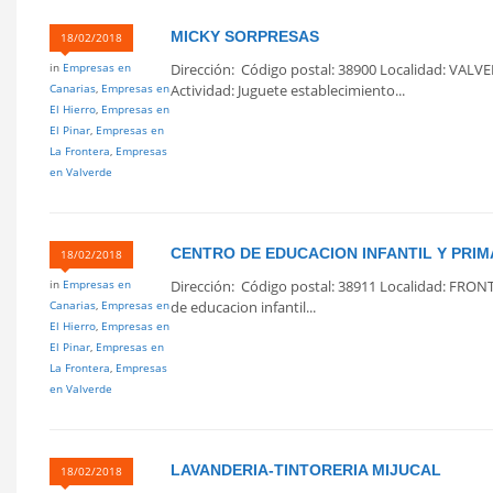
MICKY SORPRESAS
18/02/2018
in
Empresas en
Dirección: Código postal: 38900 Localidad: VALVE
Canarias
,
Empresas en
Actividad: Juguete establecimiento...
El Hierro
,
Empresas en
El Pinar
,
Empresas en
La Frontera
,
Empresas
en Valverde
CENTRO DE EDUCACION INFANTIL Y PRIM
18/02/2018
in
Empresas en
Dirección: Código postal: 38911 Localidad: FRONT
Canarias
,
Empresas en
de educacion infantil...
El Hierro
,
Empresas en
El Pinar
,
Empresas en
La Frontera
,
Empresas
en Valverde
LAVANDERIA-TINTORERIA MIJUCAL
18/02/2018