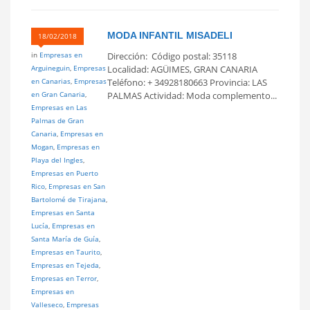
MODA INFANTIL MISADELI
18/02/2018
in
Empresas en
Dirección: Código postal: 35118
Arguineguin
,
Empresas
Localidad: AGÜIMES, GRAN CANARIA
en Canarias
,
Empresas
Teléfono: + 34928180663 Provincia: LAS
en Gran Canaria
,
PALMAS Actividad: Moda complemento...
Empresas en Las
Palmas de Gran
Canaria
,
Empresas en
Mogan
,
Empresas en
Playa del Ingles
,
Empresas en Puerto
Rico
,
Empresas en San
Bartolomé de Tirajana
,
Empresas en Santa
Lucía
,
Empresas en
Santa María de Guía
,
Empresas en Taurito
,
Empresas en Tejeda
,
Empresas en Terror
,
Empresas en
Valleseco
,
Empresas