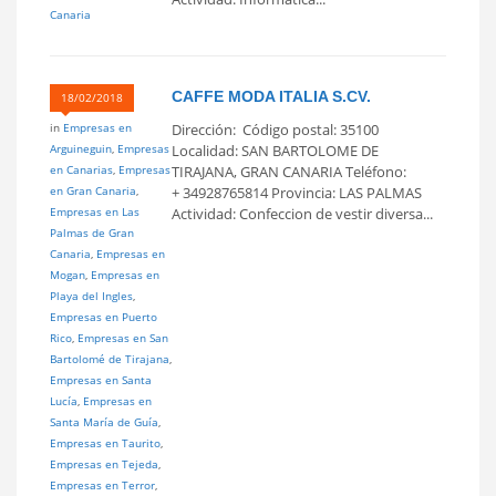
Canaria
CAFFE MODA ITALIA S.CV.
18/02/2018
in
Empresas en
Dirección: Código postal: 35100
Arguineguin
,
Empresas
Localidad: SAN BARTOLOME DE
en Canarias
,
Empresas
TIRAJANA, GRAN CANARIA Teléfono:
en Gran Canaria
,
+ 34928765814 Provincia: LAS PALMAS
Empresas en Las
Actividad: Confeccion de vestir diversa...
Palmas de Gran
Canaria
,
Empresas en
Mogan
,
Empresas en
Playa del Ingles
,
Empresas en Puerto
Rico
,
Empresas en San
Bartolomé de Tirajana
,
Empresas en Santa
Lucía
,
Empresas en
Santa María de Guía
,
Empresas en Taurito
,
Empresas en Tejeda
,
Empresas en Terror
,