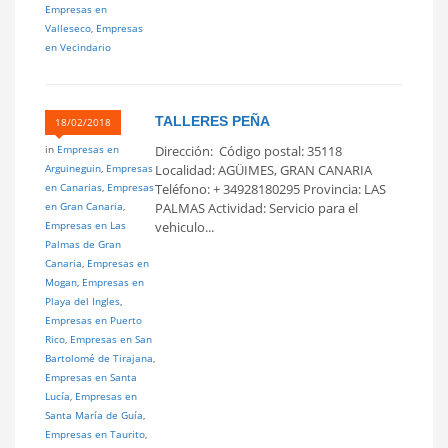
Empresas en
Valleseco
,
Empresas
en Vecindario
TALLERES PEÑA
18/02/2018
in
Empresas en
Dirección: Código postal: 35118
Arguineguin
,
Empresas
Localidad: AGÜIMES, GRAN CANARIA
en Canarias
,
Empresas
Teléfono: + 34928180295 Provincia: LAS
en Gran Canaria
,
PALMAS Actividad: Servicio para el
Empresas en Las
vehiculo...
Palmas de Gran
Canaria
,
Empresas en
Mogan
,
Empresas en
Playa del Ingles
,
Empresas en Puerto
Rico
,
Empresas en San
Bartolomé de Tirajana
,
Empresas en Santa
Lucía
,
Empresas en
Santa María de Guía
,
Empresas en Taurito
,