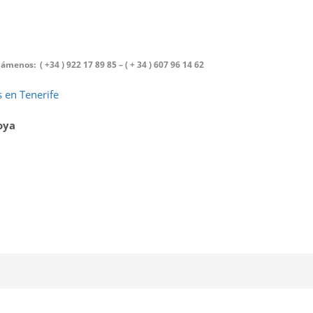
menos: ( +34 ) 922 17 89 85 – ( + 34 ) 607 96 14 62
 en Tenerife
oya