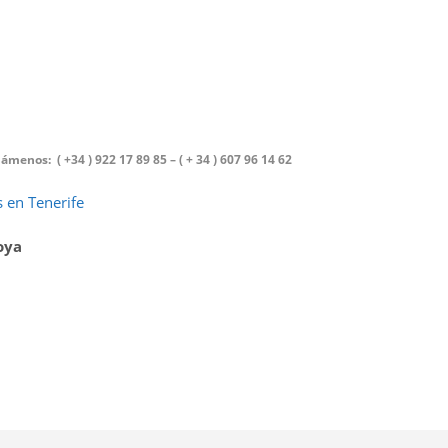
menos: ( +34 ) 922 17 89 85 – ( + 34 ) 607 96 14 62
 en Tenerife
oya