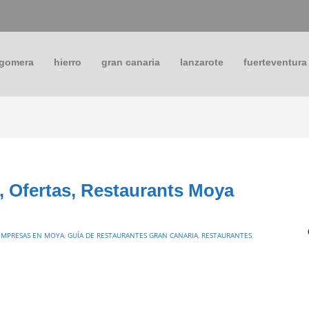
 gomera
hierro
gran canaria
lanzarote
fuerteventura
a, Ofertas, Restaurants Moya
EMPRESAS EN MOYA
,
GUÍA DE RESTAURANTES GRAN CANARIA
,
RESTAURANTES
,