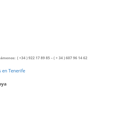
menos: ( +34 ) 922 17 89 85 – ( + 34 ) 607 96 14 62
 en Tenerife
oya