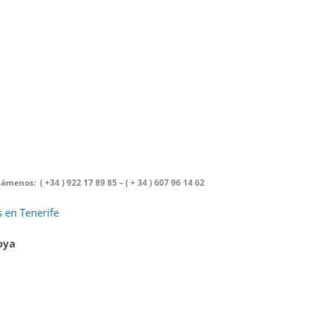
menos: ( +34 ) 922 17 89 85 – ( + 34 ) 607 96 14 62
 en Tenerife
oya