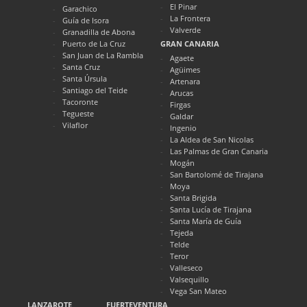
El Pinar
Garachico
La Frontera
Guía de Isora
Valverde
Granadilla de Abona
Puerto de La Cruz
GRAN CANARIA
San Juan de La Rambla
Agaete
Santa Cruz
Agüimes
Santa Úrsula
Artenara
Santiago del Teide
Arucas
Tacoronte
Firgas
Tegueste
Galdar
Vilaflor
Ingenio
La Aldea de San Nicolas
Las Palmas de Gran Canaria
Mogán
San Bartolomé de Tirajana
Moya
Santa Brigida
Santa Lucía de Tirajana
Santa María de Guía
Tejeda
Telde
Teror
Valleseco
Valsequillo
Vega San Mateo
LANZAROTE
FUERTEVENTURA