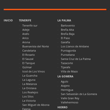
INICIO
TENERIFE
LA PALMA
Tenerife sur
Barlovento
Adeje
Breña Alta
Arafo
Breña Baja
Arico
El Paso
Arona
Garafía
Buenavista del Norte
Los Llanos de Aridane
Candelaria
Puntagorda
El Rosario
Puntallana
El Sauzal
Santa Cruz de La Palma
El Tanque
Tazacorte
Güímar
Tijarafe
Icod de Los Vinos
Villa de Mazo
La Guancha
LA GOMERA
La Laguna
Agulo
La Matanza
Alajero
La Orotava
Hermigua
Los Realejos
San Sebastián de La Gomera
Los Silos
Valle Gran Rey
La Victoria
Vallehermoso
San Miguel de Abona
HIERRO
Fasnia