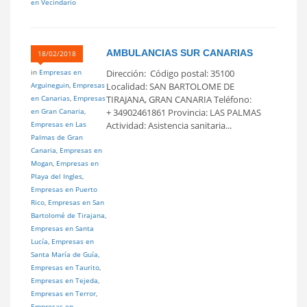
en Vecindario
AMBULANCIAS SUR CANARIAS
18/02/2018
in
Empresas en
Dirección: Código postal: 35100
Arguineguin
,
Empresas
Localidad: SAN BARTOLOME DE
en Canarias
,
Empresas
TIRAJANA, GRAN CANARIA Teléfono:
en Gran Canaria
,
+ 34902461861 Provincia: LAS PALMAS
Empresas en Las
Actividad: Asistencia sanitaria...
Palmas de Gran
Canaria
,
Empresas en
Mogan
,
Empresas en
Playa del Ingles
,
Empresas en Puerto
Rico
,
Empresas en San
Bartolomé de Tirajana
,
Empresas en Santa
Lucía
,
Empresas en
Santa María de Guía
,
Empresas en Taurito
,
Empresas en Tejeda
,
Empresas en Terror
,
Empresas en