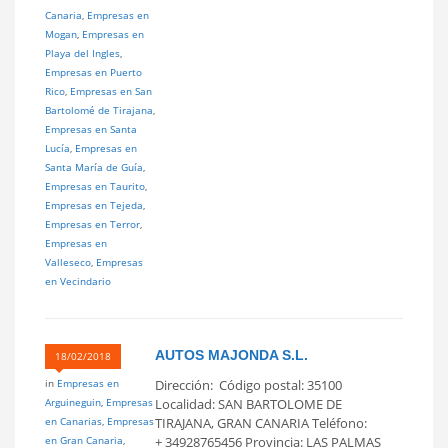
Canaria
,
Empresas en
Mogan
,
Empresas en
Playa del Ingles
,
Empresas en Puerto
Rico
,
Empresas en San
Bartolomé de Tirajana
,
Empresas en Santa
Lucía
,
Empresas en
Santa María de Guía
,
Empresas en Taurito
,
Empresas en Tejeda
,
Empresas en Terror
,
Empresas en
Valleseco
,
Empresas
en Vecindario
AUTOS MAJONDA S.L.
18/02/2018
in
Empresas en
Dirección: Código postal: 35100
Arguineguin
,
Empresas
Localidad: SAN BARTOLOME DE
en Canarias
,
Empresas
TIRAJANA, GRAN CANARIA Teléfono:
en Gran Canaria
,
+ 34928765456 Provincia: LAS PALMAS