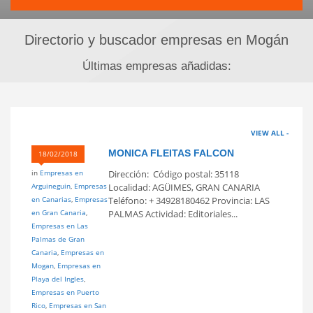
Directorio y buscador empresas en Mogán
Últimas empresas añadidas:
VIEW ALL -
MONICA FLEITAS FALCON
18/02/2018
in
Empresas en
Dirección: Código postal: 35118
Arguineguin
,
Empresas
Localidad: AGÜIMES, GRAN CANARIA
en Canarias
,
Empresas
Teléfono: + 34928180462 Provincia: LAS
en Gran Canaria
,
PALMAS Actividad: Editoriales...
Empresas en Las
Palmas de Gran
Canaria
,
Empresas en
Mogan
,
Empresas en
Playa del Ingles
,
Empresas en Puerto
Rico
,
Empresas en San