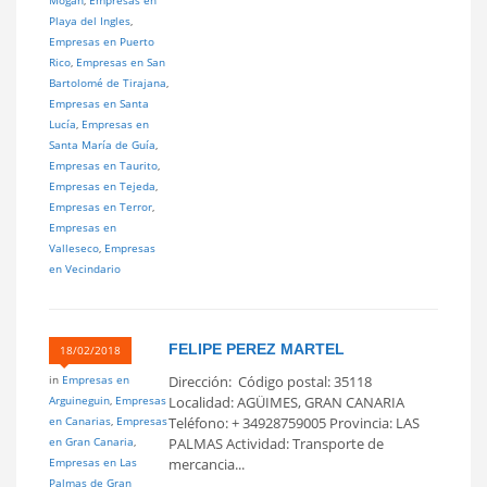
Playa del Ingles
,
Empresas en Puerto
Rico
,
Empresas en San
Bartolomé de Tirajana
,
Empresas en Santa
Lucía
,
Empresas en
Santa María de Guía
,
Empresas en Taurito
,
Empresas en Tejeda
,
Empresas en Terror
,
Empresas en
Valleseco
,
Empresas
en Vecindario
FELIPE PEREZ MARTEL
18/02/2018
in
Empresas en
Dirección: Código postal: 35118
Arguineguin
,
Empresas
Localidad: AGÜIMES, GRAN CANARIA
en Canarias
,
Empresas
Teléfono: + 34928759005 Provincia: LAS
en Gran Canaria
,
PALMAS Actividad: Transporte de
Empresas en Las
mercancia...
Palmas de Gran