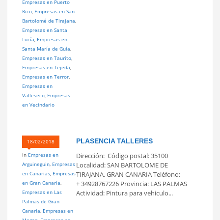
Empresas en Puerto
Rico
,
Empresas en San
Bartolomé de Tirajana
,
Empresas en Santa
Lucía
,
Empresas en
Santa María de Guía
,
Empresas en Taurito
,
Empresas en Tejeda
,
Empresas en Terror
,
Empresas en
Valleseco
,
Empresas
en Vecindario
PLASENCIA TALLERES
18/02/2018
in
Empresas en
Dirección: Código postal: 35100
Arguineguin
,
Empresas
Localidad: SAN BARTOLOME DE
en Canarias
,
Empresas
TIRAJANA, GRAN CANARIA Teléfono:
en Gran Canaria
,
+ 34928767226 Provincia: LAS PALMAS
Empresas en Las
Actividad: Pintura para vehiculo...
Palmas de Gran
Canaria
,
Empresas en
Mogan
,
Empresas en