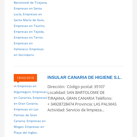
Bartolomé de Tirajana
,
Empresas en Santa
Lucía
,
Empresas en
Santa María de Guía
,
Empresas en Taurito
,
Empresas en Tejeda
,
Empresas en Terror
,
Empresas en
Valleseco
,
Empresas
en Vecindario
INSULAR CANARIA DE HIGIENE S.L.
18/02/2018
in
Empresas en
Dirección: Código postal: 35107
Arguineguin
,
Empresas
Localidad: SAN BARTOLOME DE
en Canarias
,
Empresas
TIRAJANA, GRAN CANARIA Teléfono:
en Gran Canaria
,
+ 34928728474 Provincia: LAS PALMAS
Empresas en Las
Actividad: Servicio de limpieza...
Palmas de Gran
Canaria
,
Empresas en
Mogan
,
Empresas en
Playa del Ingles
,