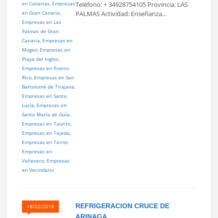
en Canarias
,
Empresas
Teléfono: + 34928754105 Provincia: LAS
en Gran Canaria
,
PALMAS Actividad: Enseñanza...
Empresas en Las
Palmas de Gran
Canaria
,
Empresas en
Mogan
,
Empresas en
Playa del Ingles
,
Empresas en Puerto
Rico
,
Empresas en San
Bartolomé de Tirajana
,
Empresas en Santa
Lucía
,
Empresas en
Santa María de Guía
,
Empresas en Taurito
,
Empresas en Tejeda
,
Empresas en Terror
,
Empresas en
Valleseco
,
Empresas
en Vecindario
REFRIGERACION CRUCE DE
18/02/2018
ARINAGA