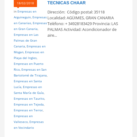
TECNICAS CHAAR
18/02/2018
in
Empresas en
Dirección: Código postal: 35118
Arguineguin
,
Empresas
Localidad: AGÜIMES, GRAN CANARIA
en Canarias
,
Empresas
Teléfono: + 34928183429 Provincia: LAS
en Gran Canaria
,
PALMAS Actividad: Acondicionador de
Empresas en Las
aire...
Palmas de Gran
Canaria
,
Empresas en
Mogan
,
Empresas en
Playa del Ingles
,
Empresas en Puerto
Rico
,
Empresas en San
Bartolomé de Tirajana
,
Empresas en Santa
Lucía
,
Empresas en
Santa María de Guía
,
Empresas en Taurito
,
Empresas en Tejeda
,
Empresas en Terror
,
Empresas en
Valleseco
,
Empresas
en Vecindario