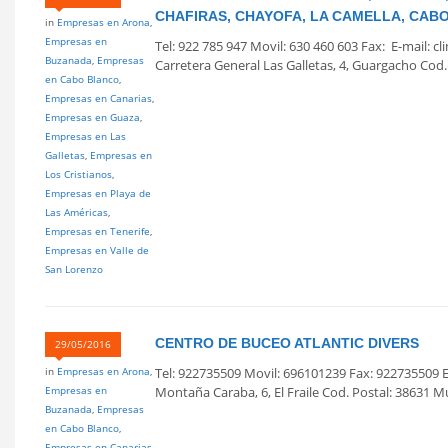
CHAFIRAS, CHAYOFA, LA CAMELLA, CAB
in
Empresas en Arona
,
Empresas en
Tel: 922 785 947 Movil: 630 460 603 Fax: E-mail:
Buzanada
,
Empresas
Carretera General Las Galletas, 4, Guargacho Cod. 
en Cabo Blanco
,
Empresas en Canarias
,
Empresas en Guaza
,
Empresas en Las
Galletas
,
Empresas en
Los Cristianos
,
Empresas en Playa de
Las Américas
,
Empresas en Tenerife
,
Empresas en Valle de
San Lorenzo
CENTRO DE BUCEO ATLANTIC DIVERS
29/05/2016
in
Empresas en Arona
,
Tel: 922735509 Movil: 696101239 Fax: 922735509 E
Empresas en
Montaña Caraba, 6, El Fraile Cod. Postal: 38631 Mu
Buzanada
,
Empresas
en Cabo Blanco
,
Empresas en Canarias
,