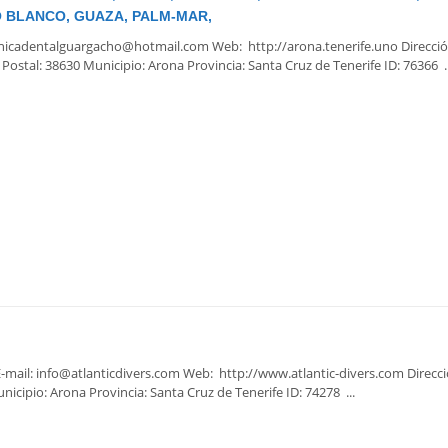
O BLANCO, GUAZA, PALM-MAR,
 clinicadentalguargacho@hotmail.com Web: http://arona.tenerife.uno Direcció
Postal: 38630 Municipio: Arona Provincia: Santa Cruz de Tenerife ID: 76366 ..
-mail: info@atlanticdivers.com Web: http://www.atlantic-divers.com Direcció
nicipio: Arona Provincia: Santa Cruz de Tenerife ID: 74278 ...