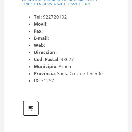
TENERIFE
,
EMPRESAS EN VALLE DE SAN LORENZO
Tel
: 922720102
Movil
:
Fax
:
E-mail
:
Web
:
Dirección
:
Cod. Postal
: 38627
Municipio
: Arona
Provincia
: Santa Cruz de Tenerife
ID
: 71257