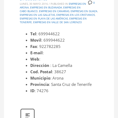
0
LUNES, 30 MAYO 2016
/
PUBLISHED IN
EMPRESAS EN
ARONA
,
EMPRESAS EN BUZANADA
,
EMPRESAS EN
CABO BLANCO
,
EMPRESAS EN CANARIAS
,
EMPRESAS EN GUAZA
,
EMPRESAS EN LAS GALLETAS
,
EMPRESAS EN LOS CRISTIANOS
,
EMPRESAS EN PLAYA DE LAS AMÉRICAS
,
EMPRESAS EN
TENERIFE
,
EMPRESAS EN VALLE DE SAN LORENZO
Tel
: 699944622
Movil
: 699944622
Fax
: 922782285
E-mail
:
Web
:
Dirección
: La Camella
Cod. Postal
: 38627
Municipio
: Arona
Provincia
: Santa Cruz de Tenerife
ID
: 74276