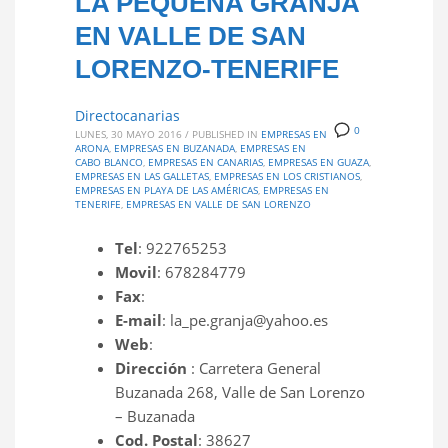
LA PEQUEÑA GRANJA
EN VALLE DE SAN
LORENZO-TENERIFE
Directocanarias
0
LUNES, 30 MAYO 2016
/
PUBLISHED IN
EMPRESAS EN
ARONA
,
EMPRESAS EN BUZANADA
,
EMPRESAS EN
CABO BLANCO
,
EMPRESAS EN CANARIAS
,
EMPRESAS EN GUAZA
,
EMPRESAS EN LAS GALLETAS
,
EMPRESAS EN LOS CRISTIANOS
,
EMPRESAS EN PLAYA DE LAS AMÉRICAS
,
EMPRESAS EN
TENERIFE
,
EMPRESAS EN VALLE DE SAN LORENZO
Tel
: 922765253
Movil
: 678284779
Fax
:
E-mail
: la_pe.granja@yahoo.es
Web
:
Dirección
: Carretera General
Buzanada 268, Valle de San Lorenzo
– Buzanada
Cod. Postal
: 38627