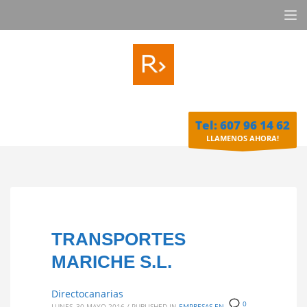
Tel: 607 96 14 62
LLAMENOS AHORA!
TRANSPORTES
MARICHE S.L.
Directocanarias
0
LUNES, 30 MAYO 2016
/
PUBLISHED IN
EMPRESAS EN