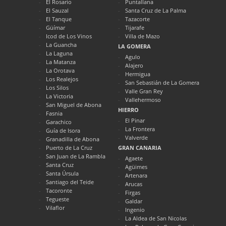
El Rosario
Puntallana
El Sauzal
Santa Cruz de La Palma
El Tanque
Tazacorte
Güímar
Tijarafe
Icod de Los Vinos
Villa de Mazo
La Guancha
LA GOMERA
La Laguna
Agulo
La Matanza
Alajero
La Orotava
Hermigua
Los Realejos
San Sebastián de La Gomera
Los Silos
Valle Gran Rey
La Victoria
Vallehermoso
San Miguel de Abona
HIERRO
Fasnia
El Pinar
Garachico
La Frontera
Guía de Isora
Valverde
Granadilla de Abona
Puerto de La Cruz
GRAN CANARIA
San Juan de La Rambla
Agaete
Santa Cruz
Agüimes
Santa Úrsula
Artenara
Santiago del Teide
Arucas
Tacoronte
Firgas
Tegueste
Galdar
Vilaflor
Ingenio
La Aldea de San Nicolas