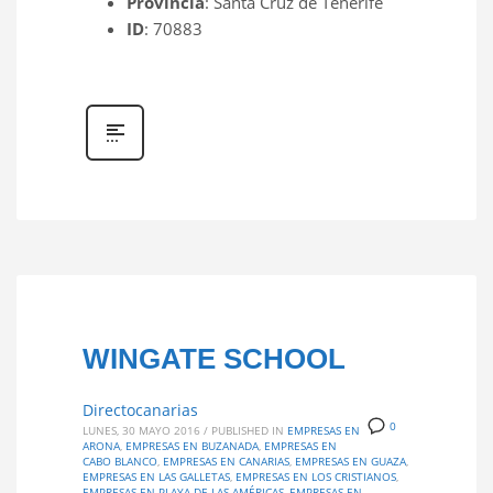
Provincia
: Santa Cruz de Tenerife
ID
: 70883
WINGATE SCHOOL
Directocanarias
0
LUNES, 30 MAYO 2016
/
PUBLISHED IN
EMPRESAS EN
ARONA
,
EMPRESAS EN BUZANADA
,
EMPRESAS EN
CABO BLANCO
,
EMPRESAS EN CANARIAS
,
EMPRESAS EN GUAZA
,
EMPRESAS EN LAS GALLETAS
,
EMPRESAS EN LOS CRISTIANOS
,
EMPRESAS EN PLAYA DE LAS AMÉRICAS
,
EMPRESAS EN