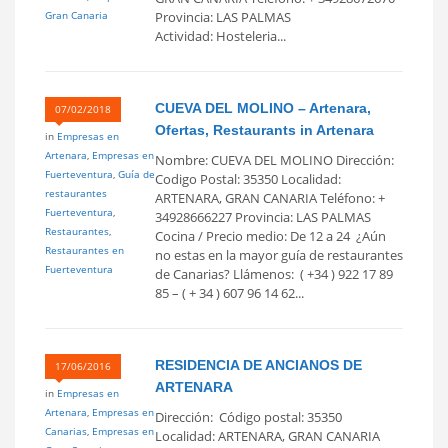
Gran Canaria
Provincia: LAS PALMAS
Actividad: Hosteleria...
CUEVA DEL MOLINO – Artenara,
07/02/2018
Ofertas, Restaurants in Artenara
in
Empresas en
Artenara
,
Empresas en
Nombre: CUEVA DEL MOLINO Dirección:
Fuerteventura
,
Guía de
Codigo Postal: 35350 Localidad:
restaurantes
ARTENARA, GRAN CANARIA Teléfono: +
Fuerteventura
,
34928666227 Provincia: LAS PALMAS
Restaurantes
,
Cocina / Precio medio: De 12 a 24  ¿Aún
Restaurantes en
no estas en la mayor guía de restaurantes
Fuerteventura
de Canarias? Llámenos: ( +34 ) 922 17 89
85 – ( + 34 ) 607 96 14 62...
RESIDENCIA DE ANCIANOS DE
17/06/2016
ARTENARA
in
Empresas en
Artenara
,
Empresas en
Dirección: Código postal: 35350
Canarias
,
Empresas en
Localidad: ARTENARA, GRAN CANARIA