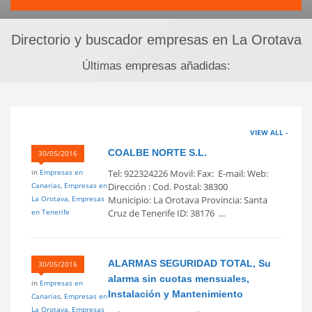
Directorio y buscador empresas en La Orotava
Últimas empresas añadidas:
VIEW ALL -
COALBE NORTE S.L.
30/05/2016
in
Empresas en
Tel: 922324226 Movil: Fax: E-mail: Web:
Canarias
,
Empresas en
Dirección : Cod. Postal: 38300
La Orotava
,
Empresas
Municipio: La Orotava Provincia: Santa
en Tenerife
Cruz de Tenerife ID: 38176 ...
ALARMAS SEGURIDAD TOTAL, Su
30/05/2016
alarma sin cuotas mensuales,
in
Empresas en
Instalación y Mantenimiento
Canarias
,
Empresas en
La Orotava
,
Empresas