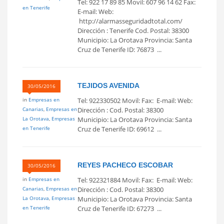
Tel: 922 17 89 85 Movil: 607 96 14 62 Fax:
en Tenerife
E-mail: Web:
http://alarmasseguridadtotal.com/
Dirección : Tenerife Cod. Postal: 38300
Municipio: La Orotava Provincia: Santa
Cruz de Tenerife ID: 76873 ...
TEJIDOS AVENIDA
30/05/2016
in
Empresas en
Tel: 922330502 Movil: Fax: E-mail: Web:
Canarias
,
Empresas en
Dirección : Cod. Postal: 38300
La Orotava
,
Empresas
Municipio: La Orotava Provincia: Santa
en Tenerife
Cruz de Tenerife ID: 69612 ...
REYES PACHECO ESCOBAR
30/05/2016
in
Empresas en
Tel: 922321884 Movil: Fax: E-mail: Web:
Canarias
,
Empresas en
Dirección : Cod. Postal: 38300
La Orotava
,
Empresas
Municipio: La Orotava Provincia: Santa
en Tenerife
Cruz de Tenerife ID: 67273 ...