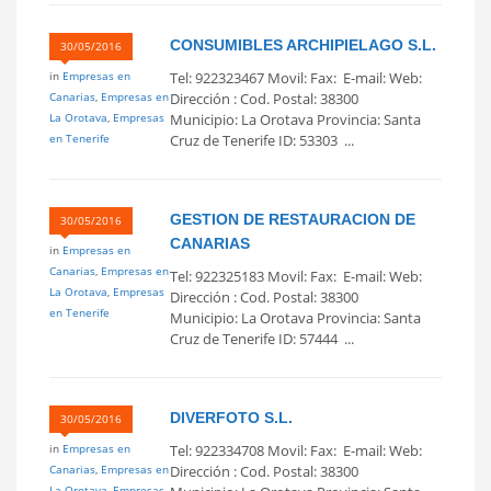
CONSUMIBLES ARCHIPIELAGO S.L.
30/05/2016
in
Empresas en
Tel: 922323467 Movil: Fax: E-mail: Web:
Canarias
,
Empresas en
Dirección : Cod. Postal: 38300
La Orotava
,
Empresas
Municipio: La Orotava Provincia: Santa
en Tenerife
Cruz de Tenerife ID: 53303 ...
GESTION DE RESTAURACION DE
30/05/2016
CANARIAS
in
Empresas en
Canarias
,
Empresas en
Tel: 922325183 Movil: Fax: E-mail: Web:
La Orotava
,
Empresas
Dirección : Cod. Postal: 38300
en Tenerife
Municipio: La Orotava Provincia: Santa
Cruz de Tenerife ID: 57444 ...
DIVERFOTO S.L.
30/05/2016
in
Empresas en
Tel: 922334708 Movil: Fax: E-mail: Web:
Canarias
,
Empresas en
Dirección : Cod. Postal: 38300
La Orotava
,
Empresas