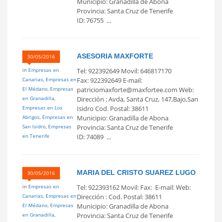
Municipio: Granadilla de Abona
Provincia: Santa Cruz de Tenerife
ID: 76755 ...
ASESORIA MAXFORTE
30/05/2016
in
Empresas en
Tel: 922392649 Movil: 646817170
Canarias
,
Empresas en
Fax: 922392649 E-mail:
El Médano
,
Empresas
patriciomaxforte@maxfortee.com Web:
en Granadilla
,
Dirección : Avda, Santa Cruz, 147,Bajo,San
Empresas en Los
Isidro Cod. Postal: 38611
Abrigos
,
Empresas en
Municipio: Granadilla de Abona
San Isidro
,
Empresas
Provincia: Santa Cruz de Tenerife
en Tenerife
ID: 74089 ...
MARIA DEL CRISTO SUAREZ LUGO
30/05/2016
in
Empresas en
Tel: 922393162 Movil: Fax: E-mail: Web:
Canarias
,
Empresas en
Dirección : Cod. Postal: 38611
El Médano
,
Empresas
Municipio: Granadilla de Abona
en Granadilla
,
Provincia: Santa Cruz de Tenerife