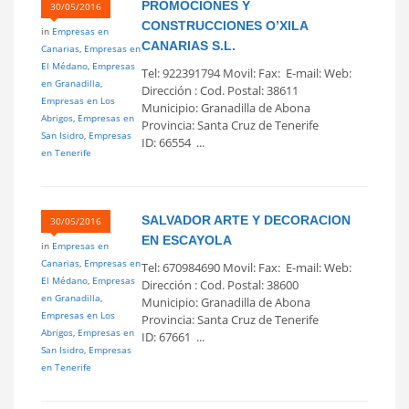
PROMOCIONES Y
30/05/2016
CONSTRUCCIONES O’XILA
in
Empresas en
CANARIAS S.L.
Canarias
,
Empresas en
El Médano
,
Empresas
Tel: 922391794 Movil: Fax: E-mail: Web:
en Granadilla
,
Dirección : Cod. Postal: 38611
Empresas en Los
Municipio: Granadilla de Abona
Abrigos
,
Empresas en
Provincia: Santa Cruz de Tenerife
San Isidro
,
Empresas
ID: 66554 ...
en Tenerife
SALVADOR ARTE Y DECORACION
30/05/2016
EN ESCAYOLA
in
Empresas en
Canarias
,
Empresas en
Tel: 670984690 Movil: Fax: E-mail: Web:
El Médano
,
Empresas
Dirección : Cod. Postal: 38600
en Granadilla
,
Municipio: Granadilla de Abona
Empresas en Los
Provincia: Santa Cruz de Tenerife
Abrigos
,
Empresas en
ID: 67661 ...
San Isidro
,
Empresas
en Tenerife