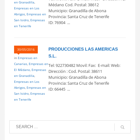
en Granadilla
,
Médano Cod. Postal: 38612
Empresas en Los
Municipio: Granadilla de Abona
Abrigos
,
Empresas en
Provincia: Santa Cruz de Tenerife
San Isidro
,
Empresas
ID: 76904 ...
en Tenerife
PRODUCCIONES LAS AMERICAS
30/05/2016
S.L.
in
Empresas en
Canarias
,
Empresas en
Tel: 922730482 Movil: Fax: E-mail: Web:
El Médano
,
Empresas
Dirección : Cod. Postal: 38611
en Granadilla
,
Municipio: Granadilla de Abona
Empresas en Los
Provincia: Santa Cruz de Tenerife
Abrigos
,
Empresas en
ID: 66445 ...
San Isidro
,
Empresas
en Tenerife