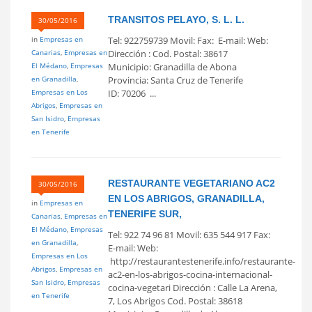
TRANSITOS PELAYO, S. L. L.
30/05/2016
in
Empresas en
Tel: 922759739 Movil: Fax: E-mail: Web:
Canarias
,
Empresas en
Dirección : Cod. Postal: 38617
El Médano
,
Empresas
Municipio: Granadilla de Abona
en Granadilla
,
Provincia: Santa Cruz de Tenerife
Empresas en Los
ID: 70206 ...
Abrigos
,
Empresas en
San Isidro
,
Empresas
en Tenerife
RESTAURANTE VEGETARIANO AC2
30/05/2016
EN LOS ABRIGOS, GRANADILLA,
in
Empresas en
TENERIFE SUR,
Canarias
,
Empresas en
El Médano
,
Empresas
Tel: 922 74 96 81 Movil: 635 544 917 Fax:
en Granadilla
,
E-mail: Web:
Empresas en Los
http://restaurantestenerife.info/restaurante-
Abrigos
,
Empresas en
ac2-en-los-abrigos-cocina-internacional-
San Isidro
,
Empresas
cocina-vegetari Dirección : Calle La Arena,
en Tenerife
7, Los Abrigos Cod. Postal: 38618