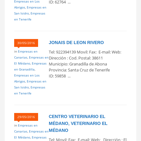
Empresas en Los
ID: 62764 ...
Abrigos
,
Empresas en
San Isidro
,
Empresas
en Tenerife
JONAIS DE LEON RIVERO
30/05/2016
in
Empresas en
Tel: 922394139 Movil: Fax: E-mail: Web:
Canarias
,
Empresas en
Dirección : Cod. Postal: 38611
El Médano
,
Empresas
Municipio: Granadilla de Abona
en Granadilla
,
Provincia: Santa Cruz de Tenerife
Empresas en Los
ID: 59858 ...
Abrigos
,
Empresas en
San Isidro
,
Empresas
en Tenerife
CENTRO VETERINARIO EL
29/05/2016
MÉDANO, VETERINARIO EL
in
Empresas en
MÉDANO
Canarias
,
Empresas en
El Médano
,
Empresas
Tel: Movil: Fax: E-mail: Web: Dirección : El