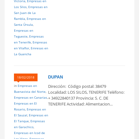
Victoria
,
Empresas en
Los Silos
,
Empresas en
San Juan de La
Rambla
,
Empresas en
Santa Úrsula
,
Empresas en
Tegueste
,
Empresas
en Tenerife
,
Empresas
en Vilaflor
,
Emresas en
La Guancha
DUPAN
18/02/2018
in
Empresas en
Dirección: Código postal: 38479
Buenavista del Norte
,
Localidad: LOS SILOS, TENERIFE Teléfono:
Empresas en Canarias
,
+ 34922840137 Provincia: S. C. DE
Empresas en El
TENERIFE Actividad: Alimentacion...
Rosario
,
Empresas en
El Sauzal
,
Empresas en
El Tanque
,
Empresas
en Garachico
,
Empresas en Icod de
Los Vinos
,
Empresas