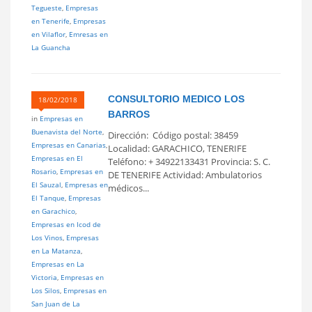
Tegueste
,
Empresas
en Tenerife
,
Empresas
en Vilaflor
,
Emresas en
La Guancha
CONSULTORIO MEDICO LOS
18/02/2018
BARROS
in
Empresas en
Buenavista del Norte
,
Dirección: Código postal: 38459
Empresas en Canarias
,
Localidad: GARACHICO, TENERIFE
Empresas en El
Teléfono: + 34922133431 Provincia: S. C.
Rosario
,
Empresas en
DE TENERIFE Actividad: Ambulatorios
El Sauzal
,
Empresas en
médicos...
El Tanque
,
Empresas
en Garachico
,
Empresas en Icod de
Los Vinos
,
Empresas
en La Matanza
,
Empresas en La
Victoria
,
Empresas en
Los Silos
,
Empresas en
San Juan de La