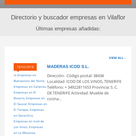
Directorio y buscador empresas en Vilaflor
Últimas empresas añadidas:
VIEW ALL -
MADERAS ICOD S.L.
18/02/2018
in
Empresas en
Dirección: Código postal: 38438
Buenavista del Norte
,
Localidad: ICOD DE LOS VINOS, TENERIFE
Empresas en Canarias
,
Teléfono: + 34922811653 Provincia: S. C.
Empresas en El
DE TENERIFE Actividad: Mueble de
Rosario
,
Empresas en
cocina...
El Sauzal
,
Empresas en
El Tanque
,
Empresas
en Garachico
,
Empresas en Icod de
Los Vinos
,
Empresas
en La Matanza
,