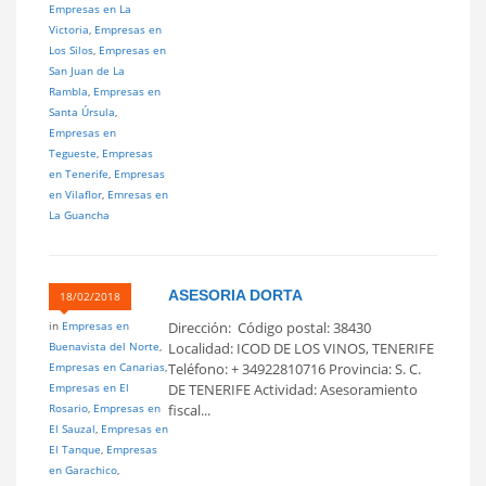
Empresas en La
Victoria
,
Empresas en
Los Silos
,
Empresas en
San Juan de La
Rambla
,
Empresas en
Santa Úrsula
,
Empresas en
Tegueste
,
Empresas
en Tenerife
,
Empresas
en Vilaflor
,
Emresas en
La Guancha
ASESORIA DORTA
18/02/2018
in
Empresas en
Dirección: Código postal: 38430
Buenavista del Norte
,
Localidad: ICOD DE LOS VINOS, TENERIFE
Empresas en Canarias
,
Teléfono: + 34922810716 Provincia: S. C.
Empresas en El
DE TENERIFE Actividad: Asesoramiento
Rosario
,
Empresas en
fiscal...
El Sauzal
,
Empresas en
El Tanque
,
Empresas
en Garachico
,