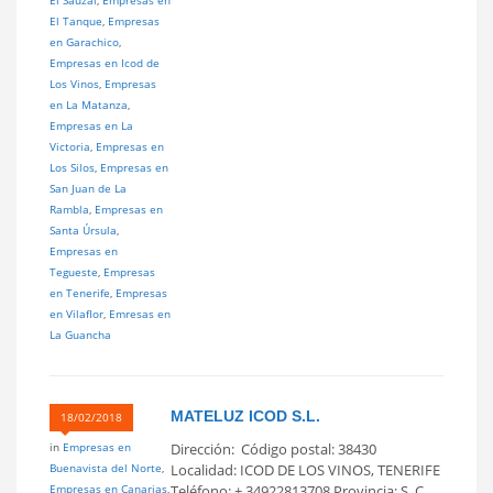
El Tanque
,
Empresas
en Garachico
,
Empresas en Icod de
Los Vinos
,
Empresas
en La Matanza
,
Empresas en La
Victoria
,
Empresas en
Los Silos
,
Empresas en
San Juan de La
Rambla
,
Empresas en
Santa Úrsula
,
Empresas en
Tegueste
,
Empresas
en Tenerife
,
Empresas
en Vilaflor
,
Emresas en
La Guancha
MATELUZ ICOD S.L.
18/02/2018
in
Empresas en
Dirección: Código postal: 38430
Buenavista del Norte
,
Localidad: ICOD DE LOS VINOS, TENERIFE
Empresas en Canarias
,
Teléfono: + 34922813708 Provincia: S. C.