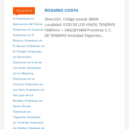
ROSARIO COSTA
18/02/2018
in
Empresas en
Dirección: Código postal: 38430
Buenavista del Norte
,
Localidad: ICOD DE LOS VINOS, TENERIFE
Empresas en Canarias
,
Teléfono: + 34922810409 Provincia: S. C.
Empresas en El
DE TENERIFE Actividad: Deportes...
Rosario
,
Empresas en
El Sauzal
,
Empresas en
El Tanque
,
Empresas
en Garachico
,
Empresas en Icod de
Los Vinos
,
Empresas
en La Matanza
,
Empresas en La
Victoria
,
Empresas en
Los Silos
,
Empresas en
San Juan de La
Rambla
,
Empresas en
Santa Úrsula
,
Empresas en
Tegueste
,
Empresas
en Tenerife
,
Empresas
en Vilaflor
,
Emresas en