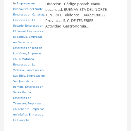
in
Empresas en
Dirección: Código postal: 38480
Buenavista del Norte
,
Localidad: BUENAVISTA DEL NORTE,
Empresas en Canarias
,
TENERIFE Teléfono: + 34922128022
Empresas en El
Provincia: S. C. DE TENERIFE
Rosario
,
Empresas en
Actividad: Gastronomia...
El Sauzal
,
Empresas en
El Tanque
,
Empresas
en Garachico
,
Empresas en Icod de
Los Vinos
,
Empresas
en La Matanza
,
Empresas en La
Victoria
,
Empresas en
Los Silos
,
Empresas en
San Juan de La
Rambla
,
Empresas en
Santa Úrsula
,
Empresas en
Tegueste
,
Empresas
en Tenerife
,
Empresas
en Vilaflor
,
Emresas en
La Guancha