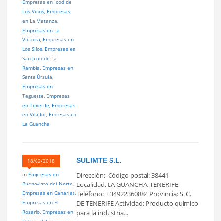
Empresas en Icod de
Los Vinos
,
Empresas
en La Matanza
,
Empresas en La
Victoria
,
Empresas en
Los Silos
,
Empresas en
San Juan de La
Rambla
,
Empresas en
Santa Úrsula
,
Empresas en
Tegueste
,
Empresas
en Tenerife
,
Empresas
en Vilaflor
,
Emresas en
La Guancha
SULIMTE S.L.
18/02/2018
in
Empresas en
Dirección: Código postal: 38441
Buenavista del Norte
,
Localidad: LA GUANCHA, TENERIFE
Empresas en Canarias
,
Teléfono: + 34922360884 Provincia: S. C.
Empresas en El
DE TENERIFE Actividad: Producto quimico
Rosario
,
Empresas en
para la industria...
El Sauzal
,
Empresas en