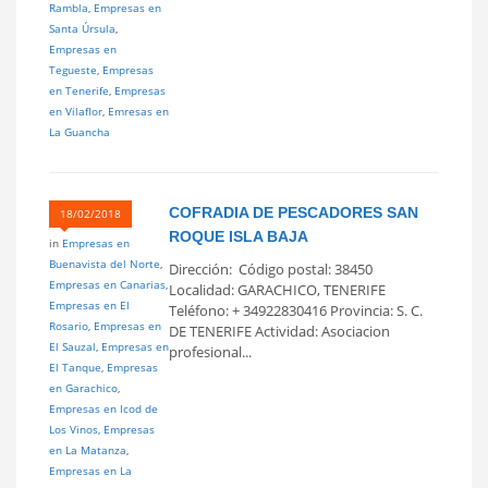
Rambla
,
Empresas en
Santa Úrsula
,
Empresas en
Tegueste
,
Empresas
en Tenerife
,
Empresas
en Vilaflor
,
Emresas en
La Guancha
COFRADIA DE PESCADORES SAN
18/02/2018
ROQUE ISLA BAJA
in
Empresas en
Buenavista del Norte
,
Dirección: Código postal: 38450
Empresas en Canarias
,
Localidad: GARACHICO, TENERIFE
Empresas en El
Teléfono: + 34922830416 Provincia: S. C.
Rosario
,
Empresas en
DE TENERIFE Actividad: Asociacion
El Sauzal
,
Empresas en
profesional...
El Tanque
,
Empresas
en Garachico
,
Empresas en Icod de
Los Vinos
,
Empresas
en La Matanza
,
Empresas en La