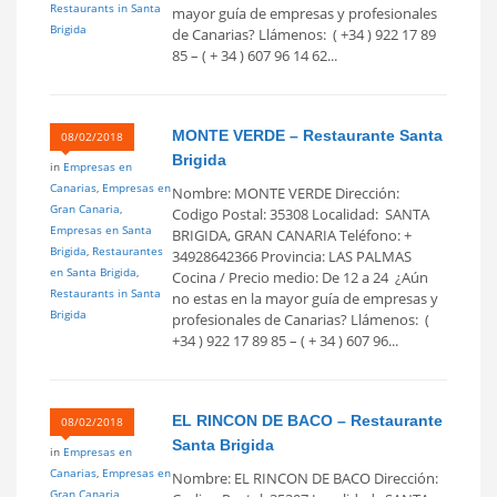
Restaurants in Santa
mayor guía de empresas y profesionales
Brigida
de Canarias? Llámenos: ( +34 ) 922 17 89
85 – ( + 34 ) 607 96 14 62...
MONTE VERDE – Restaurante Santa
08/02/2018
Brigida
in
Empresas en
Canarias
,
Empresas en
Nombre: MONTE VERDE Dirección:
Gran Canaria
,
Codigo Postal: 35308 Localidad: SANTA
Empresas en Santa
BRIGIDA, GRAN CANARIA Teléfono: +
Brigida
,
Restaurantes
34928642366 Provincia: LAS PALMAS
en Santa Brigida
,
Cocina / Precio medio: De 12 a 24  ¿Aún
Restaurants in Santa
no estas en la mayor guía de empresas y
Brigida
profesionales de Canarias? Llámenos: (
+34 ) 922 17 89 85 – ( + 34 ) 607 96...
EL RINCON DE BACO – Restaurante
08/02/2018
Santa Brigida
in
Empresas en
Canarias
,
Empresas en
Nombre: EL RINCON DE BACO Dirección:
Gran Canaria
,