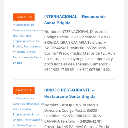
INTERNACIONAL – Restaurante
08/02/2018
Santa Brigida
in
Empresas en
Canarias
,
Empresas en
Nombre: INTERNACIONAL Dirección:
Gran Canaria
,
Codigo Postal: 35300 Localidad: SANTA
Empresas en Santa
BRIGIDA, GRAN CANARIA Teléfono: +
Brigida
,
Restaurantes
34928644648 Provincia: LAS PALMAS
en Santa Brigida
,
Cocina / Precio medio: Menos de 12  ¿Aún
Restaurants in Santa
no estas en la mayor guía de empresas y
Brigida
profesionales de Canarias? Llámenos: (
+34 ) 922 17 89 85 – ( + 34 ) 607 96 14 62...
HINOJO RESTAURANTE –
08/02/2018
Restaurante Santa Brigida
in
Empresas en
Canarias
,
Empresas en
Nombre: HINOJO RESTAURANTE
Gran Canaria
,
Dirección: Codigo Postal: 35300
Empresas en Santa
Localidad: SANTA BRIGIDA, GRAN
Brigida
,
Restaurantes
CANARIA Teléfono: + 34928642781
en Santa Brigida
,
Provincia: LAS PALMAS Cocina / Precio