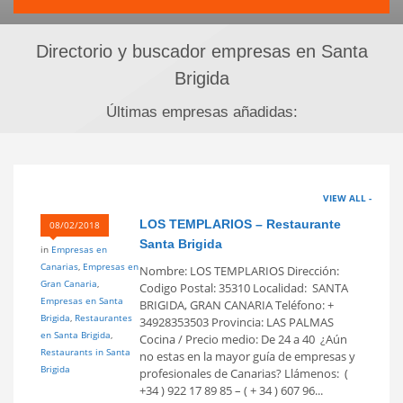
Directorio y buscador empresas en Santa
Brigida
Últimas empresas añadidas:
VIEW ALL -
LOS TEMPLARIOS – Restaurante
08/02/2018
Santa Brigida
in
Empresas en
Canarias
,
Empresas en
Nombre: LOS TEMPLARIOS Dirección:
Gran Canaria
,
Codigo Postal: 35310 Localidad: SANTA
Empresas en Santa
BRIGIDA, GRAN CANARIA Teléfono: +
Brigida
,
Restaurantes
34928353503 Provincia: LAS PALMAS
en Santa Brigida
,
Cocina / Precio medio: De 24 a 40  ¿Aún
Restaurants in Santa
no estas en la mayor guía de empresas y
Brigida
profesionales de Canarias? Llámenos: (
+34 ) 922 17 89 85 – ( + 34 ) 607 96...