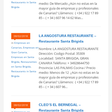
Restaurants in Santa
medio: De Mercado ¿Aún no estas en la
Brigida
mayor guía de empresas y profesionales
de Canarias? Llámenos: ( +34 ) 922 17 89
85 – ( + 34 ) 607 96 14 62 Mas...
LA ANGOSTURA RESTAURANTE –
08/02/2018
Restaurante Santa Brigida
in
Empresas en
Canarias
,
Empresas en
Nombre: LA ANGOSTURA RESTAURANTE
Gran Canaria
,
Dirección: Codigo Postal: 35309
Empresas en Santa
Localidad: SANTA BRIGIDA, GRAN
Brigida
,
Restaurantes
CANARIA Teléfono: + 34928644750
en Santa Brigida
,
Provincia: LAS PALMAS Cocina / Precio
Restaurants in Santa
medio: Menos de 12  ¿Aún no estas en la
Brigida
mayor guía de empresas y profesionales
de Canarias? Llámenos: ( +34 ) 922 17 89
85 – ( + 34 ) 607 96...
CLEO’S EL BERNEGAL –
08/02/2018
Restaurante Santa Brigida
in
Empresas en