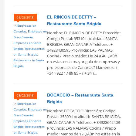
EL RINCON DE BETTY –
08/02/2018
Restaurante Santa Brigida
in
Empresas en
Canarias
,
Empresas en
Nombre: EL RINCON DE BETTY Dirección:
Gran Canaria
,
Codigo Postal: 35310 Localidad: SANTA
Empresas en Santa
BRIGIDA, GRAN CANARIA Teléfono: +
Brigida
,
Restaurantes
34928430595 Provincia: LAS PALMAS
en Santa Brigida
,
Cocina / Precio medio: De 24 a 40  ¿Aún
Restaurants in Santa
no estas en la mayor guía de empresas y
Brigida
profesionales de Canarias? Llámenos: (
+34 ) 922 17 89 85 – ( + 34 )...
BOCACCIO – Restaurante Santa
08/02/2018
Brigida
in
Empresas en
Canarias
,
Empresas en
Nombre: BOCACCIO Dirección: Codigo
Gran Canaria
,
Postal: 35309 Localidad: SANTA BRIGIDA,
Empresas en Santa
GRAN CANARIA Teléfono: + 34928642403
Brigida
,
Restaurantes
Provincia: LAS PALMAS Cocina / Precio
en Santa Brigida
,
medio: Menos de 12  ¿Aún no estas en la