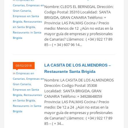
Canarias
,
Empresas en
Nombre: CLEO’S EL BERNEGAL Dirección:
Gran Canaria
,
Codigo Postal: 35310 Localidad: SANTA
Empresas en Santa
BRIGIDA, GRAN CANARIA Teléfono: +
Brigida
,
Restaurantes
Provincia: LAS PALMAS Cocina / Precio
en Santa Brigida
,
medio: Menos de 12  ¿Aún no estas en la
Restaurants in Santa
mayor guía de empresas y profesionales
Brigida
de Canarias? Llámenos: ( +34 ) 922 17 89
85 – ( + 34 ) 607 96 14...
LA CASITA DE LOS ALMENDROS –
08/02/2018
Restaurante Santa Brigida
in
Empresas en
Canarias
,
Empresas en
Nombre: LA CASITA DE LOS ALMENDROS
Gran Canaria
,
Dirección: Codigo Postal: 35308
Empresas en Santa
Localidad: SANTA BRIGIDA, GRAN
Brigida
,
Restaurantes
CANARIA Teléfono: + 34928648059
en Santa Brigida
,
Provincia: LAS PALMAS Cocina / Precio
Restaurants in Santa
medio: De 12 a 24  ¿Aún no estas en la
Brigida
mayor guía de empresas y profesionales
de Canarias? Llámenos: ( +34 ) 922 17 89
85 – ( + 34...