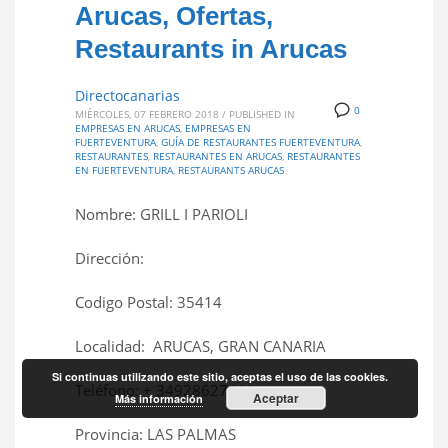
Arucas, Ofertas,
Restaurants in Arucas
Directocanarias
0
MIÉRCOLES, 07 FEBRERO 2018
/
PUBLISHED IN
EMPRESAS EN ARUCAS
,
EMPRESAS EN
FUERTEVENTURA
,
GUÍA DE RESTAURANTES FUERTEVENTURA
,
RESTAURANTES
,
RESTAURANTES EN ARUCAS
,
RESTAURANTES
EN FUERTEVENTURA
,
RESTAURANTS ARUCAS
Nombre: GRILL I PARIOLI
Dirección:
Codigo Postal: 35414
Localidad: ARUCAS, GRAN CANARIA
Si continuas utilizando este sitio, aceptas el uso de las cookies.
Teléfono: + 34928627411
Aceptar
Más información
Provincia: LAS PALMAS