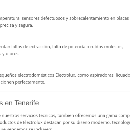
peratura, sensores defectuosos y sobrecalentamiento en placas
precisa y segura.
an fallos de extracción, falta de potencia o ruidos molestos,
 y olores.
ueños electrodomésticos Electrolux, como aspiradoras, licuado
uncionen perfectamente.
 en Tenerife
 nuestros servicios técnicos, también ofrecemos una gama comp
roductos de Electrolux destacan por su diseño moderno, tecnolog
 que vendemos se incluyen: