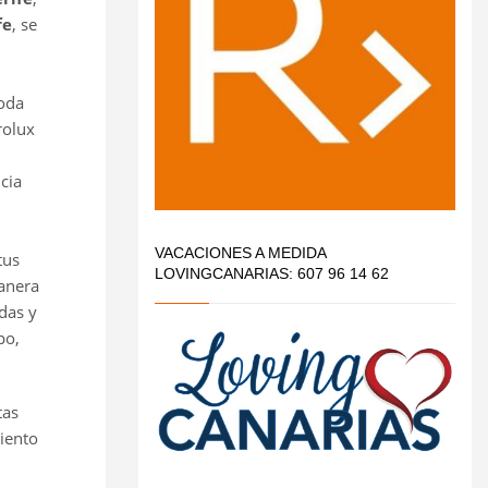
fe
, se
oda
rolux
cia
VACACIONES A MEDIDA
tus
LOVINGCANARIAS: 607 96 14 62
anera
das y
po,
tas
iento