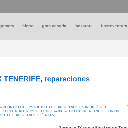
 gomera
hierro
gran canaria
lanzarote
fuerteventura
 TENERIFE, reparaciones
ARACIÓN ELECTRODOMÉSTICOS ELECTROLUX EN TENERIFE
,
SERVICIO TÉCNICO
ILIO EN TENERIFE
,
SERVICIO TÉCNICO LAVADORAS ELECTROLUX EN TENERIFE
,
SERVICIO
S ELECTROLUX EN TENERIFE
,
TÉCNICOS
Servicio Técnico Electrolux Tene