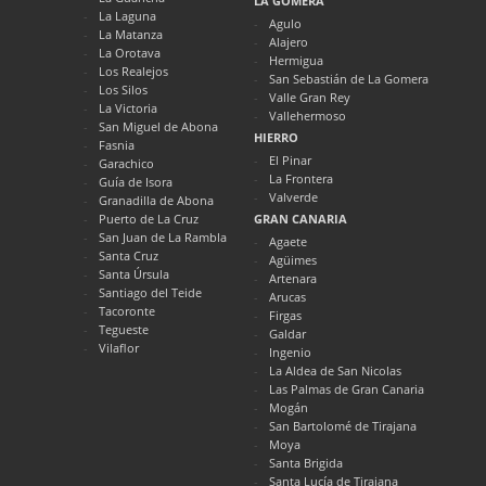
LA GOMERA
La Laguna
Agulo
La Matanza
Alajero
La Orotava
Hermigua
Los Realejos
San Sebastián de La Gomera
Los Silos
Valle Gran Rey
La Victoria
Vallehermoso
San Miguel de Abona
HIERRO
Fasnia
El Pinar
Garachico
La Frontera
Guía de Isora
Valverde
Granadilla de Abona
Puerto de La Cruz
GRAN CANARIA
San Juan de La Rambla
Agaete
Santa Cruz
Agüimes
Santa Úrsula
Artenara
Santiago del Teide
Arucas
Tacoronte
Firgas
Tegueste
Galdar
Vilaflor
Ingenio
La Aldea de San Nicolas
Las Palmas de Gran Canaria
Mogán
San Bartolomé de Tirajana
Moya
Santa Brigida
Santa Lucía de Tirajana