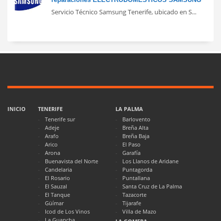
Servicio Técnico Samsung Tenerife, ubicado en S...
INICIO
TENERIFE
LA PALMA
Tenerife sur
Barlovento
Adeje
Breña Alta
Arafo
Breña Baja
Arico
El Paso
Arona
Garafía
Buenavista del Norte
Los Llanos de Aridane
Candelaria
Puntagorda
El Rosario
Puntallana
El Sauzal
Santa Cruz de La Palma
El Tanque
Tazacorte
Güímar
Tijarafe
Icod de Los Vinos
Villa de Mazo
La Guancha