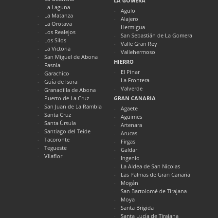
LA GOMERA
La Laguna
Agulo
La Matanza
Alajero
La Orotava
Hermigua
Los Realejos
San Sebastián de La Gomera
Los Silos
Valle Gran Rey
La Victoria
Vallehermoso
San Miguel de Abona
HIERRO
Fasnia
El Pinar
Garachico
La Frontera
Guía de Isora
Valverde
Granadilla de Abona
Puerto de La Cruz
GRAN CANARIA
San Juan de La Rambla
Agaete
Santa Cruz
Agüimes
Santa Úrsula
Artenara
Santiago del Teide
Arucas
Tacoronte
Firgas
Tegueste
Galdar
Vilaflor
Ingenio
La Aldea de San Nicolas
Las Palmas de Gran Canaria
Mogán
San Bartolomé de Tirajana
Moya
Santa Brigida
Santa Lucía de Tirajana