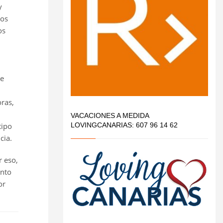
y
cos
os
de
ras,
VACACIONES A MEDIDA
tipo
LOVINGCANARIAS: 607 96 14 62
cia.
r eso,
ento
or