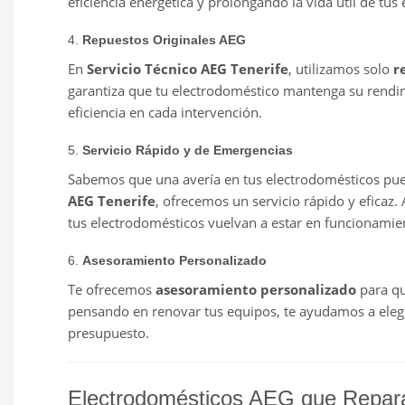
eficiencia energética y prolongando la vida útil de tus
4.
Repuestos Originales AEG
En
Servicio Técnico AEG Tenerife
, utilizamos solo
r
garantiza que tu electrodoméstico mantenga su rendim
eficiencia en cada intervención.
5.
Servicio Rápido y de Emergencias
Sabemos que una avería en tus electrodomésticos pue
AEG Tenerife
, ofrecemos un servicio rápido y efica
tus electrodomésticos vuelvan a estar en funcionamien
6.
Asesoramiento Personalizado
Te ofrecemos
asesoramiento personalizado
para qu
pensando en renovar tus equipos, te ayudamos a elegi
presupuesto.
Electrodomésticos AEG que Repa