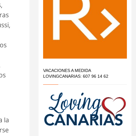
,
ras
ssi,
nos
,
VACACIONES A MEDIDA
os
LOVINGCANARIAS: 607 96 14 62
a la
rse