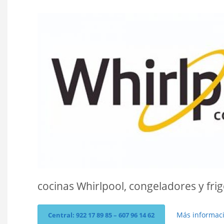
cocinas Whirlpool, congeladores y frig
Más informac
Central: 922 17 89 85 – 607 96 14 62