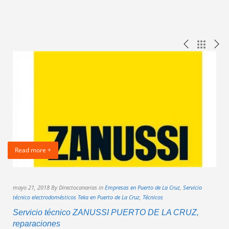
Read more +
mayo 21, 2018 By Directocanarias in
Empresas en Puerto de La Cruz
,
Servicio
B
técnico electrodomésticos Teka en Puerto de La Cruz
,
Técnicos
e
Servicio técnico ZANUSSI PUERTO DE LA CRUZ,
reparaciones