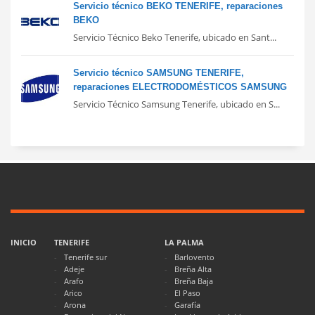
Servicio técnico BEKO TENERIFE, reparaciones
BEKO
Servicio Técnico Beko Tenerife, ubicado en Sant...
Servicio técnico SAMSUNG TENERIFE,
reparaciones ELECTRODOMÉSTICOS SAMSUNG
Servicio Técnico Samsung Tenerife, ubicado en S...
INICIO
TENERIFE
LA PALMA
Tenerife sur
Barlovento
Adeje
Breña Alta
Arafo
Breña Baja
Arico
El Paso
Arona
Garafía