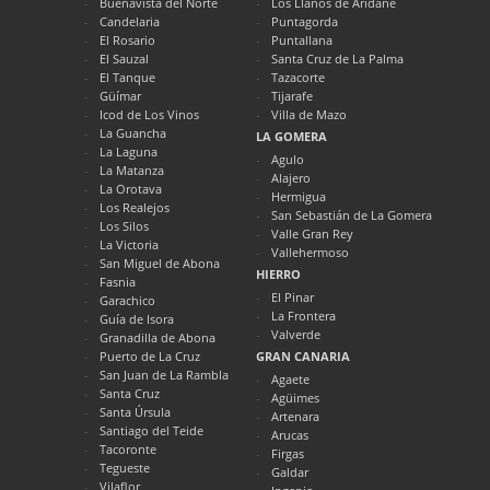
Buenavista del Norte
Los Llanos de Aridane
Candelaria
Puntagorda
El Rosario
Puntallana
El Sauzal
Santa Cruz de La Palma
El Tanque
Tazacorte
Güímar
Tijarafe
Icod de Los Vinos
Villa de Mazo
La Guancha
LA GOMERA
La Laguna
Agulo
La Matanza
Alajero
La Orotava
Hermigua
Los Realejos
San Sebastián de La Gomera
Los Silos
Valle Gran Rey
La Victoria
Vallehermoso
San Miguel de Abona
HIERRO
Fasnia
El Pinar
Garachico
La Frontera
Guía de Isora
Valverde
Granadilla de Abona
Puerto de La Cruz
GRAN CANARIA
San Juan de La Rambla
Agaete
Santa Cruz
Agüimes
Santa Úrsula
Artenara
Santiago del Teide
Arucas
Tacoronte
Firgas
Tegueste
Galdar
Vilaflor