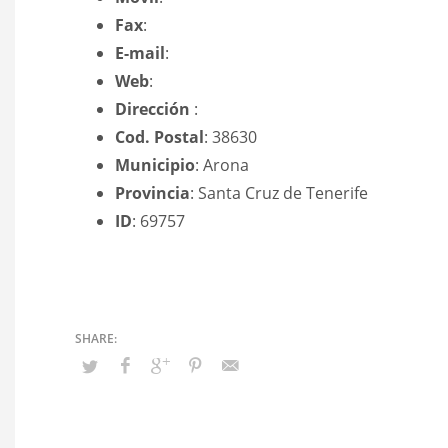
Fax
:
E-mail
:
Web
:
Dirección
:
Cod. Postal
: 38630
Municipio
: Arona
Provincia
: Santa Cruz de Tenerife
ID
: 69757