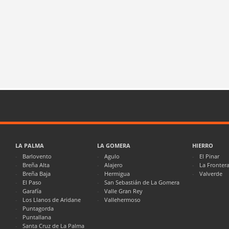
LA PALMA
LA GOMERA
HIERRO
Barlovento
Agulo
El Pinar
Breña Alta
Alajero
La Fronter
Breña Baja
Hermigua
Valverde
El Paso
San Sebastián de La Gomera
Garafía
Valle Gran Rey
Los Llanos de Aridane
Vallehermoso
Puntagorda
Puntallana
Santa Cruz de La Palma