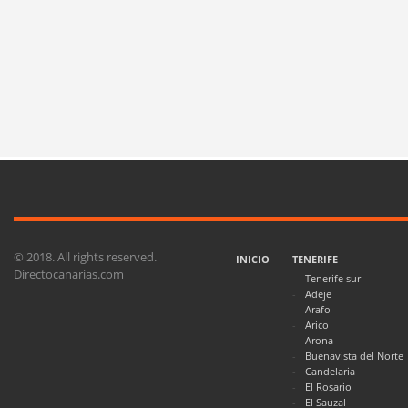
© 2018. All rights reserved.
INICIO
TENERIFE
Directocanarias.com
Tenerife sur
Adeje
Arafo
Arico
Arona
Buenavista del Norte
Candelaria
El Rosario
El Sauzal