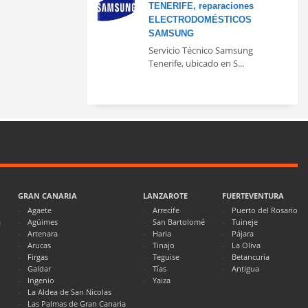
TENERIFE, reparaciones
ELECTRODOMÉSTICOS
SAMSUNG
Servicio Técnico Samsung
Tenerife, ubicado en S...
GRAN CANARIA
LANZAROTE
FUERTEVENTURA
Agaete
Arrecife
Puerto del Rosario
a
Agüimes
San Bartolomé
Tuineje
Artenara
Haria
Pájara
Arucas
Tinajo
La Oliva
Firgas
Teguise
Betancuria
Galdar
Tías
Antigua
Ingenio
Yaiza
La Aldea de San Nicolas
Las Palmas de Gran Canaria