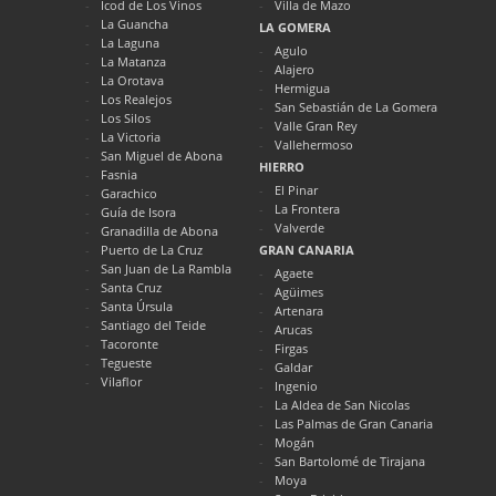
Icod de Los Vinos
Villa de Mazo
La Guancha
LA GOMERA
La Laguna
Agulo
La Matanza
Alajero
La Orotava
Hermigua
Los Realejos
San Sebastián de La Gomera
Los Silos
Valle Gran Rey
La Victoria
Vallehermoso
San Miguel de Abona
HIERRO
Fasnia
El Pinar
Garachico
La Frontera
Guía de Isora
Valverde
Granadilla de Abona
Puerto de La Cruz
GRAN CANARIA
San Juan de La Rambla
Agaete
Santa Cruz
Agüimes
Santa Úrsula
Artenara
Santiago del Teide
Arucas
Tacoronte
Firgas
Tegueste
Galdar
Vilaflor
Ingenio
La Aldea de San Nicolas
Las Palmas de Gran Canaria
Mogán
San Bartolomé de Tirajana
Moya