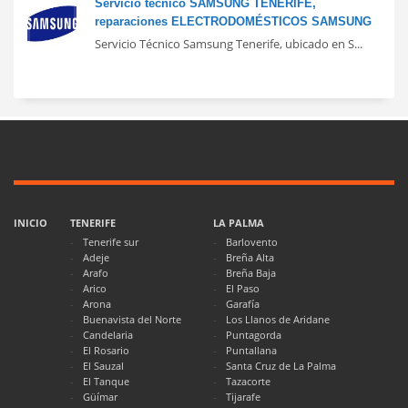
Servicio técnico SAMSUNG TENERIFE,
reparaciones ELECTRODOMÉSTICOS SAMSUNG
Servicio Técnico Samsung Tenerife, ubicado en S...
INICIO
TENERIFE
LA PALMA
Tenerife sur
Barlovento
Adeje
Breña Alta
Arafo
Breña Baja
Arico
El Paso
Arona
Garafía
Buenavista del Norte
Los Llanos de Aridane
Candelaria
Puntagorda
El Rosario
Puntallana
El Sauzal
Santa Cruz de La Palma
El Tanque
Tazacorte
Güímar
Tijarafe