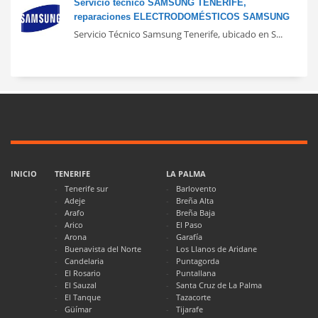
Servicio técnico SAMSUNG TENERIFE,
reparaciones ELECTRODOMÉSTICOS SAMSUNG
Servicio Técnico Samsung Tenerife, ubicado en S...
INICIO
TENERIFE
LA PALMA
Tenerife sur
Barlovento
Adeje
Breña Alta
Arafo
Breña Baja
Arico
El Paso
Arona
Garafía
Buenavista del Norte
Los Llanos de Aridane
Candelaria
Puntagorda
El Rosario
Puntallana
El Sauzal
Santa Cruz de La Palma
El Tanque
Tazacorte
Güímar
Tijarafe