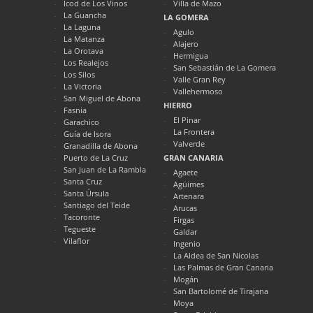
Icod de Los Vinos
Villa de Mazo
La Guancha
LA GOMERA
La Laguna
Agulo
La Matanza
Alajero
La Orotava
Hermigua
Los Realejos
San Sebastián de La Gomera
Los Silos
Valle Gran Rey
La Victoria
Vallehermoso
San Miguel de Abona
HIERRO
Fasnia
El Pinar
Garachico
La Frontera
Guía de Isora
Valverde
Granadilla de Abona
Puerto de La Cruz
GRAN CANARIA
San Juan de La Rambla
Agaete
Santa Cruz
Agüimes
Santa Úrsula
Artenara
Santiago del Teide
Arucas
Tacoronte
Firgas
Tegueste
Galdar
Vilaflor
Ingenio
La Aldea de San Nicolas
Las Palmas de Gran Canaria
Mogán
San Bartolomé de Tirajana
Moya