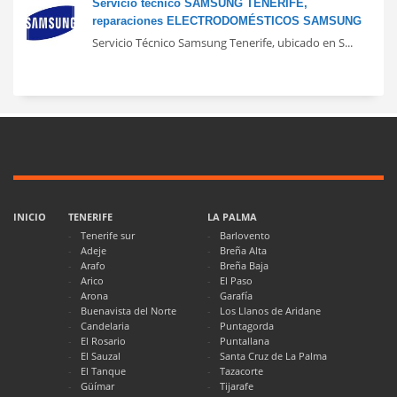
Servicio técnico SAMSUNG TENERIFE,
reparaciones ELECTRODOMÉSTICOS SAMSUNG
Servicio Técnico Samsung Tenerife, ubicado en S...
INICIO
TENERIFE
LA PALMA
Tenerife sur
Barlovento
Adeje
Breña Alta
Arafo
Breña Baja
Arico
El Paso
Arona
Garafía
Buenavista del Norte
Los Llanos de Aridane
Candelaria
Puntagorda
El Rosario
Puntallana
El Sauzal
Santa Cruz de La Palma
El Tanque
Tazacorte
Güímar
Tijarafe