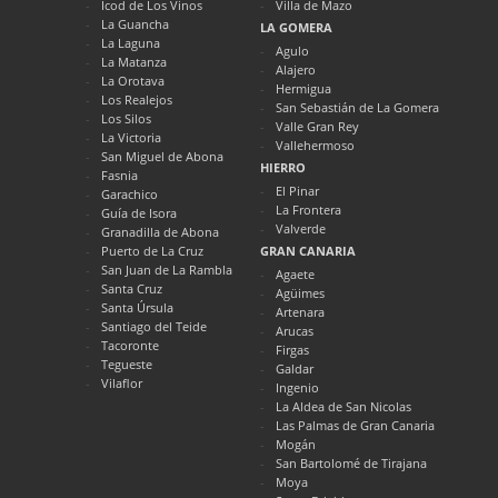
Icod de Los Vinos
Villa de Mazo
La Guancha
LA GOMERA
La Laguna
Agulo
La Matanza
Alajero
La Orotava
Hermigua
Los Realejos
San Sebastián de La Gomera
Los Silos
Valle Gran Rey
La Victoria
Vallehermoso
San Miguel de Abona
HIERRO
Fasnia
El Pinar
Garachico
La Frontera
Guía de Isora
Valverde
Granadilla de Abona
Puerto de La Cruz
GRAN CANARIA
San Juan de La Rambla
Agaete
Santa Cruz
Agüimes
Santa Úrsula
Artenara
Santiago del Teide
Arucas
Tacoronte
Firgas
Tegueste
Galdar
Vilaflor
Ingenio
La Aldea de San Nicolas
Las Palmas de Gran Canaria
Mogán
San Bartolomé de Tirajana
Moya