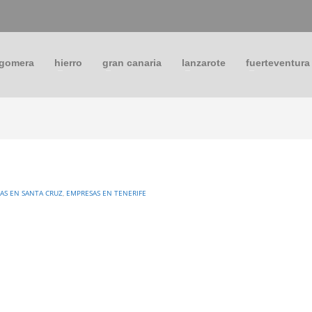
 gomera
hierro
gran canaria
lanzarote
fuerteventura
AS EN SANTA CRUZ
,
EMPRESAS EN TENERIFE