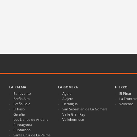
LA PALMA
LA GOMERA
HIERRO
Barlovento
Agulo
El Pinar
Breña Alta
Alajero
La Fronter
Breña Baja
Hermigua
Valverde
El Paso
San Sebastián de La Gomera
Garafía
Valle Gran Rey
Los Llanos de Aridane
Vallehermoso
Puntagorda
Puntallana
Santa Cruz de La Palma