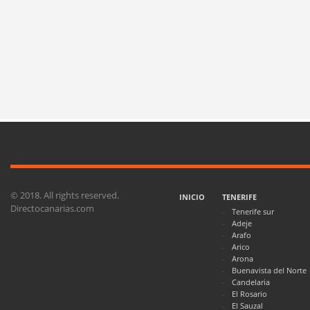
© 2018. All rights reserved.
INICIO
TENERIFE
Directocanarias.com
Tenerife sur
Adeje
Arafo
Arico
Arona
Buenavista del Norte
Candelaria
El Rosario
El Sauzal