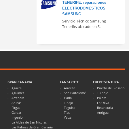
TENERIFE, reparaciones
ELECTRODOMÉSTICOS
SAMSUNG
Servicio Técnico Samsung
Tenerife, ubicado en S...
GRAN CANARIA
LANZAROTE
FUERTEVENTURA
Agaete
Arrecife
Puerto del Rosario
a
Agüimes
San Bartolomé
Tuineje
Artenara
Haria
Pájara
Arucas
Tinajo
La Oliva
Firgas
Teguise
Betancuria
Galdar
Tías
Antigua
Ingenio
Yaiza
La Aldea de San Nicolas
Las Palmas de Gran Canaria