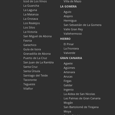
Icod de Los Vinos
Villa de Mazo
La Guancha
LA GOMERA
La Laguna
Agulo
La Matanza
Alajero
La Orotava
Hermigua
Los Realejos
San Sebastián de La Gomera
Los Silos
Valle Gran Rey
La Victoria
Vallehermoso
San Miguel de Abona
HIERRO
Fasnia
El Pinar
Garachico
La Frontera
Guía de Isora
Valverde
Granadilla de Abona
Puerto de La Cruz
GRAN CANARIA
San Juan de La Rambla
Agaete
Santa Cruz
Agüimes
Santa Úrsula
Artenara
Santiago del Teide
Arucas
Tacoronte
Firgas
Tegueste
Galdar
Vilaflor
Ingenio
La Aldea de San Nicolas
Las Palmas de Gran Canaria
Mogán
San Bartolomé de Tirajana
Moya