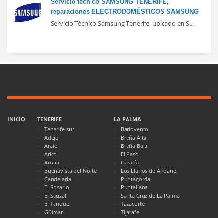
Servicio técnico SAMSUNG TENERIFE,
reparaciones ELECTRODOMÉSTICOS SAMSUNG
Servicio Técnico Samsung Tenerife, ubicado en S...
INICIO
TENERIFE
LA PALMA
Tenerife sur
Barlovento
Adeje
Breña Alta
Arafo
Breña Baja
Arico
El Paso
Arona
Garafía
Buenavista del Norte
Los Llanos de Aridane
Candelaria
Puntagorda
El Rosario
Puntallana
El Sauzal
Santa Cruz de La Palma
El Tanque
Tazacorte
Güímar
Tijarafe