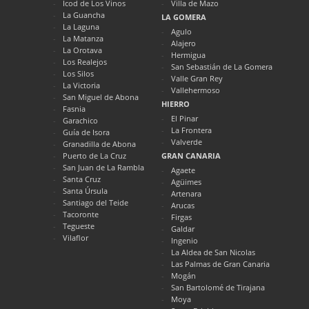
Icod de Los Vinos
Villa de Mazo
La Guancha
LA GOMERA
La Laguna
Agulo
La Matanza
Alajero
La Orotava
Hermigua
Los Realejos
San Sebastián de La Gomera
Los Silos
Valle Gran Rey
La Victoria
Vallehermoso
San Miguel de Abona
HIERRO
Fasnia
El Pinar
Garachico
La Frontera
Guía de Isora
Valverde
Granadilla de Abona
Puerto de La Cruz
GRAN CANARIA
San Juan de La Rambla
Agaete
Santa Cruz
Agüimes
Santa Úrsula
Artenara
Santiago del Teide
Arucas
Tacoronte
Firgas
Tegueste
Galdar
Vilaflor
Ingenio
La Aldea de San Nicolas
Las Palmas de Gran Canaria
Mogán
San Bartolomé de Tirajana
Moya