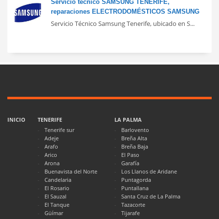
Servicio técnico SAMSUNG TENERIFE,
reparaciones ELECTRODOMÉSTICOS SAMSUNG
Servicio Técnico Samsung Tenerife, ubicado en S...
INICIO
TENERIFE
LA PALMA
Tenerife sur
Barlovento
Adeje
Breña Alta
Arafo
Breña Baja
Arico
El Paso
Arona
Garafía
Buenavista del Norte
Los Llanos de Aridane
Candelaria
Puntagorda
El Rosario
Puntallana
El Sauzal
Santa Cruz de La Palma
El Tanque
Tazacorte
Güímar
Tijarafe