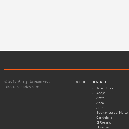
© 2018. All rights reserved.
INICIO
TENERIFE
Directocanarias.com
Tenerife sur
Adeje
Arafo
Arico
Arona
Buenavista del Norte
Candelaria
El Rosario
El Sauzal