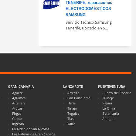
TENERIFE, reparaciones
ELECTRODOMÉSTICOS
SAMSUNG
Servicio Técnico Samsung
Tenerife, ubicado en S...
GRAN CANARIA
LANZAROTE
FUERTEVENTURA
Agaete
Arrecife
Puerto del Rosario
a
Agüimes
San Bartolomé
Tuineje
Artenara
Haria
Pájara
Arucas
Tinajo
La Oliva
Firgas
Teguise
Betancuria
Galdar
Tías
Antigua
Ingenio
Yaiza
La Aldea de San Nicolas
Las Palmas de Gran Canaria