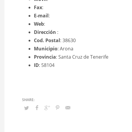
Fax
:
E-mail
:
Web
:
Dirección
:
Cod. Postal
: 38630
Municipio
: Arona
Provincia
: Santa Cruz de Tenerife
ID
: 58104