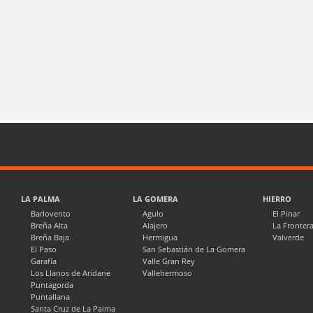
LA PALMA
LA GOMERA
HIERRO
Barlovento
Agulo
El Pinar
Breña Alta
Alajero
La Fronter
Breña Baja
Hermigua
Valverde
El Paso
San Sebastián de La Gomera
Garafía
Valle Gran Rey
Los Llanos de Aridane
Vallehermoso
Puntagorda
Puntallana
Santa Cruz de La Palma