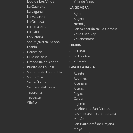
Icod de Los Vinos
Villa de Mazo
La Guancha
LA GOMERA
La Laguna
Agulo
La Matanza
Alajero
La Orotava
Hermigua
Los Realejos
San Sebastián de La Gomera
Los Silos
Valle Gran Rey
La Victoria
Vallehermoso
San Miguel de Abona
HIERRO
Fasnia
El Pinar
Garachico
La Frontera
Guía de Isora
Valverde
Granadilla de Abona
Puerto de La Cruz
GRAN CANARIA
San Juan de La Rambla
Agaete
Santa Cruz
Agüimes
Santa Úrsula
Artenara
Santiago del Teide
Arucas
Tacoronte
Firgas
Tegueste
Galdar
Vilaflor
Ingenio
La Aldea de San Nicolas
Las Palmas de Gran Canaria
Mogán
San Bartolomé de Tirajana
Moya