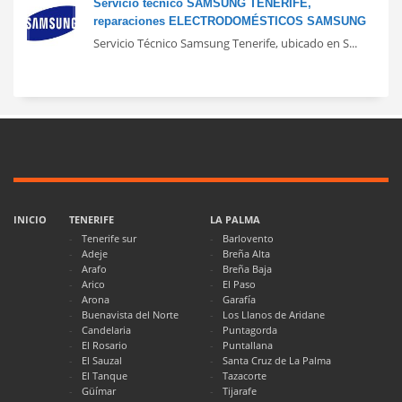
Servicio técnico SAMSUNG TENERIFE,
reparaciones ELECTRODOMÉSTICOS SAMSUNG
Servicio Técnico Samsung Tenerife, ubicado en S...
INICIO
TENERIFE
LA PALMA
Tenerife sur
Barlovento
Adeje
Breña Alta
Arafo
Breña Baja
Arico
El Paso
Arona
Garafía
Buenavista del Norte
Los Llanos de Aridane
Candelaria
Puntagorda
El Rosario
Puntallana
El Sauzal
Santa Cruz de La Palma
El Tanque
Tazacorte
Güímar
Tijarafe