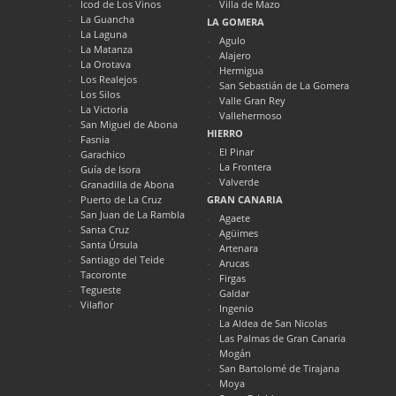
Icod de Los Vinos
Villa de Mazo
La Guancha
LA GOMERA
La Laguna
Agulo
La Matanza
Alajero
La Orotava
Hermigua
Los Realejos
San Sebastián de La Gomera
Los Silos
Valle Gran Rey
La Victoria
Vallehermoso
San Miguel de Abona
HIERRO
Fasnia
El Pinar
Garachico
La Frontera
Guía de Isora
Valverde
Granadilla de Abona
Puerto de La Cruz
GRAN CANARIA
San Juan de La Rambla
Agaete
Santa Cruz
Agüimes
Santa Úrsula
Artenara
Santiago del Teide
Arucas
Tacoronte
Firgas
Tegueste
Galdar
Vilaflor
Ingenio
La Aldea de San Nicolas
Las Palmas de Gran Canaria
Mogán
San Bartolomé de Tirajana
Moya