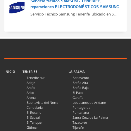
Servicio técnico SAMSUNG TENERIFE,
reparaciones ELECTRODOMÉSTICOS SAMSUNG
Servicio Técnico Samsung Tenerife, ubicado en S...
INICIO
TENERIFE
LA PALMA
Tenerife sur
Barlovento
Adeje
Breña Alta
Arafo
Breña Baja
Arico
El Paso
Arona
Garafía
Buenavista del Norte
Los Llanos de Aridane
Candelaria
Puntagorda
El Rosario
Puntallana
El Sauzal
Santa Cruz de La Palma
El Tanque
Tazacorte
Güímar
Tijarafe