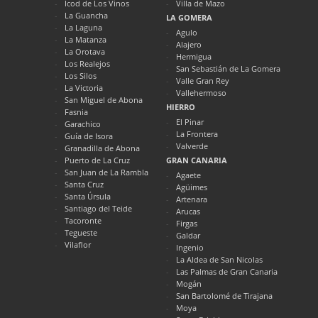
Icod de Los Vinos
Villa de Mazo
La Guancha
LA GOMERA
La Laguna
Agulo
La Matanza
Alajero
La Orotava
Hermigua
Los Realejos
San Sebastián de La Gomera
Los Silos
Valle Gran Rey
La Victoria
Vallehermoso
San Miguel de Abona
HIERRO
Fasnia
El Pinar
Garachico
La Frontera
Guía de Isora
Valverde
Granadilla de Abona
Puerto de La Cruz
GRAN CANARIA
San Juan de La Rambla
Agaete
Santa Cruz
Agüimes
Santa Úrsula
Artenara
Santiago del Teide
Arucas
Tacoronte
Firgas
Tegueste
Galdar
Vilaflor
Ingenio
La Aldea de San Nicolas
Las Palmas de Gran Canaria
Mogán
San Bartolomé de Tirajana
Moya