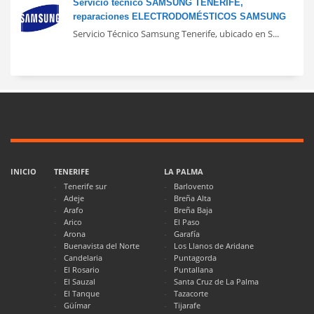
Servicio técnico SAMSUNG TENERIFE,
reparaciones ELECTRODOMÉSTICOS SAMSUNG
Servicio Técnico Samsung Tenerife, ubicado en S...
INICIO
TENERIFE
LA PALMA
Tenerife sur
Barlovento
Adeje
Breña Alta
Arafo
Breña Baja
Arico
El Paso
Arona
Garafía
Buenavista del Norte
Los Llanos de Aridane
Candelaria
Puntagorda
El Rosario
Puntallana
El Sauzal
Santa Cruz de La Palma
El Tanque
Tazacorte
Güímar
Tijarafe