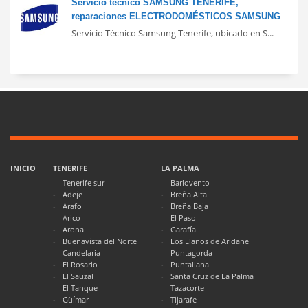
Servicio técnico SAMSUNG TENERIFE,
reparaciones ELECTRODOMÉSTICOS SAMSUNG
Servicio Técnico Samsung Tenerife, ubicado en S...
INICIO
TENERIFE
LA PALMA
Tenerife sur
Barlovento
Adeje
Breña Alta
Arafo
Breña Baja
Arico
El Paso
Arona
Garafía
Buenavista del Norte
Los Llanos de Aridane
Candelaria
Puntagorda
El Rosario
Puntallana
El Sauzal
Santa Cruz de La Palma
El Tanque
Tazacorte
Güímar
Tijarafe