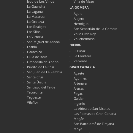
Icod de Los Vinos
Villa de Mazo
La Guancha
LA GOMERA
La Laguna
Agulo
La Matanza
Alajero
La Orotava
Hermigua
Los Realejos
San Sebastián de La Gomera
Los Silos
Valle Gran Rey
La Victoria
Vallehermoso
San Miguel de Abona
HIERRO
Fasnia
El Pinar
Garachico
La Frontera
Guía de Isora
Valverde
Granadilla de Abona
Puerto de La Cruz
GRAN CANARIA
San Juan de La Rambla
Agaete
Santa Cruz
Agüimes
Santa Úrsula
Artenara
Santiago del Teide
Arucas
Tacoronte
Firgas
Tegueste
Galdar
Vilaflor
Ingenio
La Aldea de San Nicolas
Las Palmas de Gran Canaria
Mogán
San Bartolomé de Tirajana
Moya