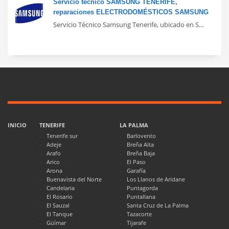
Servicio técnico SAMSUNG TENERIFE,
reparaciones ELECTRODOMÉSTICOS SAMSUNG
Servicio Técnico Samsung Tenerife, ubicado en S...
INICIO
TENERIFE
LA PALMA
Tenerife sur
Barlovento
Adeje
Breña Alta
Arafo
Breña Baja
Arico
El Paso
Arona
Garafía
Buenavista del Norte
Los Llanos de Aridane
Candelaria
Puntagorda
El Rosario
Puntallana
El Sauzal
Santa Cruz de La Palma
El Tanque
Tazacorte
Güímar
Tijarafe