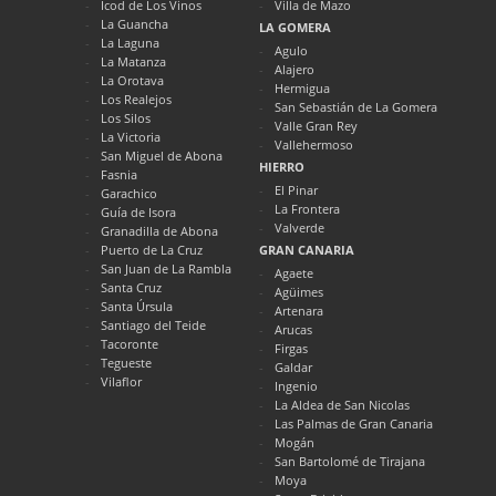
Icod de Los Vinos
Villa de Mazo
La Guancha
LA GOMERA
La Laguna
Agulo
La Matanza
Alajero
La Orotava
Hermigua
Los Realejos
San Sebastián de La Gomera
Los Silos
Valle Gran Rey
La Victoria
Vallehermoso
San Miguel de Abona
HIERRO
Fasnia
El Pinar
Garachico
La Frontera
Guía de Isora
Valverde
Granadilla de Abona
Puerto de La Cruz
GRAN CANARIA
San Juan de La Rambla
Agaete
Santa Cruz
Agüimes
Santa Úrsula
Artenara
Santiago del Teide
Arucas
Tacoronte
Firgas
Tegueste
Galdar
Vilaflor
Ingenio
La Aldea de San Nicolas
Las Palmas de Gran Canaria
Mogán
San Bartolomé de Tirajana
Moya