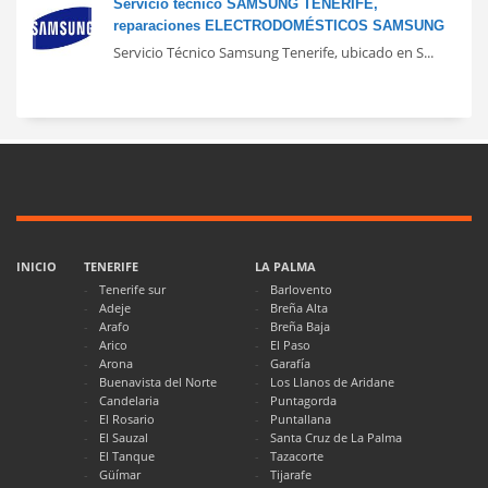
Servicio técnico SAMSUNG TENERIFE,
reparaciones ELECTRODOMÉSTICOS SAMSUNG
Servicio Técnico Samsung Tenerife, ubicado en S...
INICIO
TENERIFE
LA PALMA
Tenerife sur
Barlovento
Adeje
Breña Alta
Arafo
Breña Baja
Arico
El Paso
Arona
Garafía
Buenavista del Norte
Los Llanos de Aridane
Candelaria
Puntagorda
El Rosario
Puntallana
El Sauzal
Santa Cruz de La Palma
El Tanque
Tazacorte
Güímar
Tijarafe