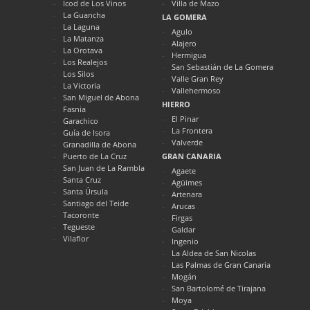
Icod de Los Vinos
Villa de Mazo
La Guancha
LA GOMERA
La Laguna
Agulo
La Matanza
Alajero
La Orotava
Hermigua
Los Realejos
San Sebastián de La Gomera
Los Silos
Valle Gran Rey
La Victoria
Vallehermoso
San Miguel de Abona
HIERRO
Fasnia
El Pinar
Garachico
La Frontera
Guía de Isora
Valverde
Granadilla de Abona
Puerto de La Cruz
GRAN CANARIA
San Juan de La Rambla
Agaete
Santa Cruz
Agüimes
Santa Úrsula
Artenara
Santiago del Teide
Arucas
Tacoronte
Firgas
Tegueste
Galdar
Vilaflor
Ingenio
La Aldea de San Nicolas
Las Palmas de Gran Canaria
Mogán
San Bartolomé de Tirajana
Moya