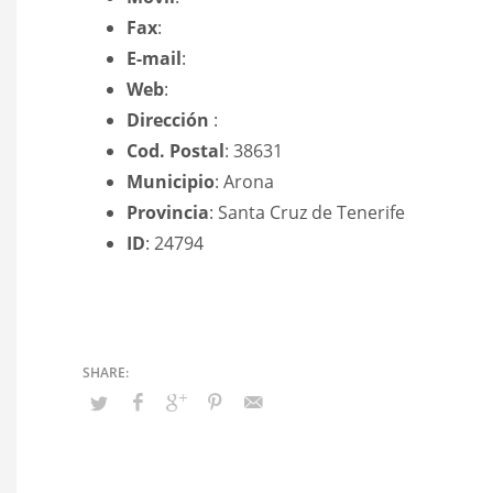
Fax
:
E-mail
:
Web
:
Dirección
:
Cod. Postal
: 38631
Municipio
: Arona
Provincia
: Santa Cruz de Tenerife
ID
: 24794