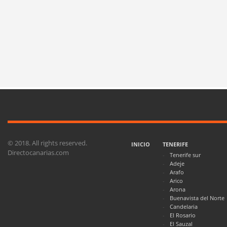
© 2018. All rights reserved.
INICIO
TENERIFE
Directocanarias.com
Tenerife sur
Adeje
Arafo
Arico
Arona
Buenavista del Norte
Candelaria
El Rosario
El Sauzal