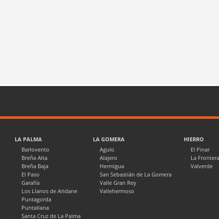
LA PALMA
LA GOMERA
HIERRO
Barlovento
Agulo
El Pinar
Breña Alta
Alajero
La Fronter
Breña Baja
Hermigua
Valverde
El Paso
San Sebastián de La Gomera
Garafía
Valle Gran Rey
Los Llanos de Aridane
Vallehermoso
Puntagorda
Puntallana
Santa Cruz de La Palma