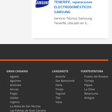
TENERIFE, reparaciones
ELECTRODOMÉSTICOS
SAMSUNG
Servicio Técnico Samsung
Tenerife, ubicado en S...
GRAN CANARIA
LANZAROTE
FUERTEVENTURA
Agaete
Arrecife
Puerto del Rosario
a
Agüimes
San Bartolomé
Tuineje
Artenara
Haria
Pájara
Arucas
Tinajo
La Oliva
Firgas
Teguise
Betancuria
Galdar
Tías
Antigua
Ingenio
Yaiza
La Aldea de San Nicolas
Las Palmas de Gran Canaria