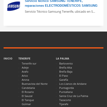
Servicio técnico SAMSUNG TENERIFE,
reparaciones ELECTRODOMÉSTICOS SAMSUNG
Servicio Técnico Samsung Tenerife, ubicado en S...
INICIO
TENERIFE
LA PALMA
Tenerife sur
Barlovento
Adeje
Breña Alta
Arafo
Breña Baja
Arico
El Paso
Arona
Garafía
Buenavista del Norte
Los Llanos de Aridane
Candelaria
Puntagorda
El Rosario
Puntallana
El Sauzal
Santa Cruz de La Palma
El Tanque
Tazacorte
Güímar
Tijarafe