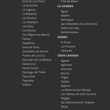
Icod de Los Vinos
Villa de Mazo
La Guancha
LA GOMERA
La Laguna
Agulo
La Matanza
Alajero
La Orotava
Hermigua
Los Realejos
San Sebastián de La Gomera
Los Silos
Valle Gran Rey
La Victoria
Vallehermoso
San Miguel de Abona
HIERRO
Fasnia
El Pinar
Garachico
La Frontera
Guía de Isora
Valverde
Granadilla de Abona
Puerto de La Cruz
GRAN CANARIA
San Juan de La Rambla
Agaete
Santa Cruz
Agüimes
Santa Úrsula
Artenara
Santiago del Teide
Arucas
Tacoronte
Firgas
Tegueste
Galdar
Vilaflor
Ingenio
La Aldea de San Nicolas
Las Palmas de Gran Canaria
Mogán
San Bartolomé de Tirajana
Moya