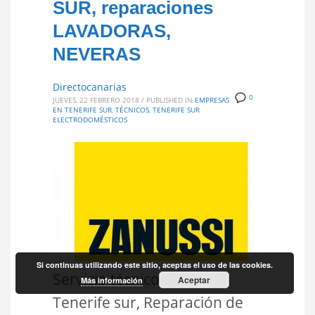
SUR, reparaciones
LAVADORAS,
NEVERAS
Directocanarias
0
JUEVES, 22 FEBRERO 2018
/
PUBLISHED IN
EMPRESAS
EN TENERIFE SUR
,
TÉCNICOS
,
TENERIFE SUR
ELECTRODOMÉSTICOS
Si continuas utilizando este sitio, aceptas el uso de las cookies.
Servicio técnico Zanussi
Aceptar
Más información
Tenerife sur, Reparación de