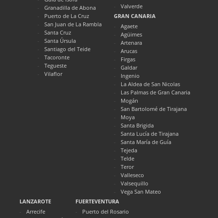
Valverde
Granadilla de Abona
Puerto de La Cruz
GRAN CANARIA
San Juan de La Rambla
Agaete
Santa Cruz
Agüimes
Santa Úrsula
Artenara
Santiago del Teide
Arucas
Tacoronte
Firgas
Tegueste
Galdar
Vilaflor
Ingenio
La Aldea de San Nicolas
Las Palmas de Gran Canaria
Mogán
San Bartolomé de Tirajana
Moya
Santa Brigida
Santa Lucía de Tirajana
Santa María de Guía
Tejeda
Telde
Teror
Valleseco
Valsequillo
Vega San Mateo
LANZAROTE
FUERTEVENTURA
Arrecife
Puerto del Rosario