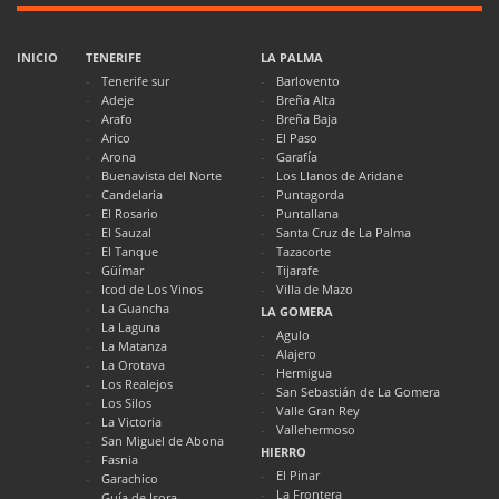
INICIO
TENERIFE
LA PALMA
Tenerife sur
Barlovento
Adeje
Breña Alta
Arafo
Breña Baja
Arico
El Paso
Arona
Garafía
Buenavista del Norte
Los Llanos de Aridane
Candelaria
Puntagorda
El Rosario
Puntallana
El Sauzal
Santa Cruz de La Palma
El Tanque
Tazacorte
Güímar
Tijarafe
Icod de Los Vinos
Villa de Mazo
La Guancha
LA GOMERA
La Laguna
Agulo
La Matanza
Alajero
La Orotava
Hermigua
Los Realejos
San Sebastián de La Gomera
Los Silos
Valle Gran Rey
La Victoria
Vallehermoso
San Miguel de Abona
HIERRO
Fasnia
El Pinar
Garachico
La Frontera
Guía de Isora