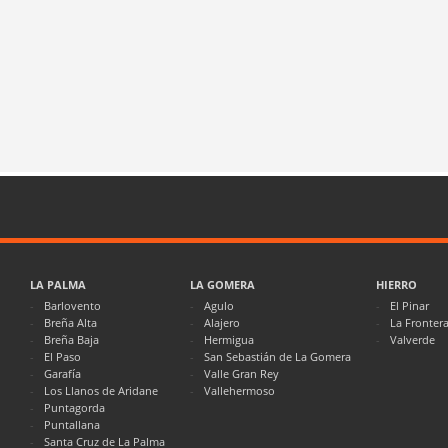
LA PALMA
LA GOMERA
HIERRO
Barlovento
Agulo
El Pinar
Breña Alta
Alajero
La Fronter
Breña Baja
Hermigua
Valverde
El Paso
San Sebastián de La Gomera
Garafía
Valle Gran Rey
Los Llanos de Aridane
Vallehermoso
Puntagorda
Puntallana
Santa Cruz de La Palma