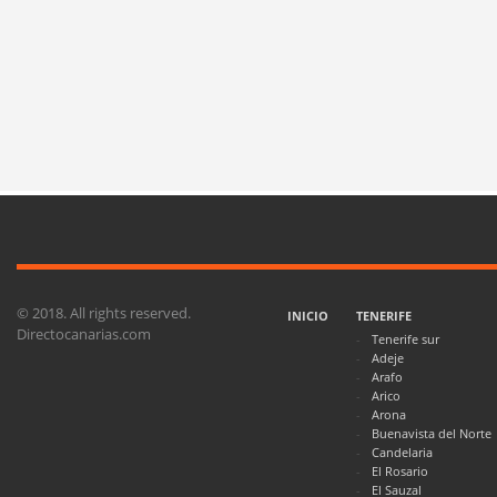
© 2018. All rights reserved.
INICIO
TENERIFE
Directocanarias.com
Tenerife sur
Adeje
Arafo
Arico
Arona
Buenavista del Norte
Candelaria
El Rosario
El Sauzal