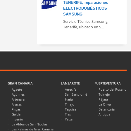
TENERIFE, reparaciones
ELECTRODOMÉSTICOS
SAMSUNG
Servicio Técnico Samsung
Tenerife, ubicado en S...
GRAN CANARIA
LANZAROTE
FUERTEVENTURA
Agaete
Arrecife
Puerto del Rosario
a
Agüimes
San Bartolomé
Tuineje
Artenara
Haria
Pájara
Arucas
Tinajo
La Oliva
Firgas
Teguise
Betancuria
Galdar
Tías
Antigua
Ingenio
Yaiza
La Aldea de San Nicolas
Las Palmas de Gran Canaria