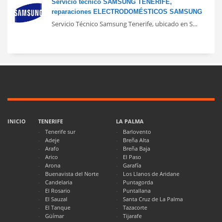
Servicio técnico SAMSUNG TENERIFE,
reparaciones ELECTRODOMÉSTICOS SAMSUNG
Servicio Técnico Samsung Tenerife, ubicado en S...
INICIO
TENERIFE
LA PALMA
Tenerife sur
Barlovento
Adeje
Breña Alta
Arafo
Breña Baja
Arico
El Paso
Arona
Garafía
Buenavista del Norte
Los Llanos de Aridane
Candelaria
Puntagorda
El Rosario
Puntallana
El Sauzal
Santa Cruz de La Palma
El Tanque
Tazacorte
Güímar
Tijarafe