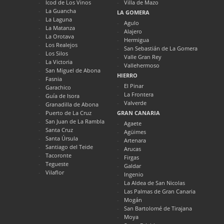
Icod de Los Vinos
Villa de Mazo
La Guancha
LA GOMERA
La Laguna
Agulo
La Matanza
Alajero
La Orotava
Hermigua
Los Realejos
San Sebastián de La Gomera
Los Silos
Valle Gran Rey
La Victoria
Vallehermoso
San Miguel de Abona
HIERRO
Fasnia
El Pinar
Garachico
La Frontera
Guía de Isora
Valverde
Granadilla de Abona
Puerto de La Cruz
GRAN CANARIA
San Juan de La Rambla
Agaete
Santa Cruz
Agüimes
Santa Úrsula
Artenara
Santiago del Teide
Arucas
Tacoronte
Firgas
Tegueste
Galdar
Vilaflor
Ingenio
La Aldea de San Nicolas
Las Palmas de Gran Canaria
Mogán
San Bartolomé de Tirajana
Moya