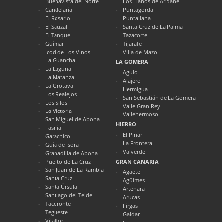
Buenavista del Norte
Los Llanos de Aridane
Candelaria
Puntagorda
El Rosario
Puntallana
El Sauzal
Santa Cruz de La Palma
El Tanque
Tazacorte
Güímar
Tijarafe
Icod de Los Vinos
Villa de Mazo
La Guancha
LA GOMERA
La Laguna
Agulo
La Matanza
Alajero
La Orotava
Hermigua
Los Realejos
San Sebastián de La Gomera
Los Silos
Valle Gran Rey
La Victoria
Vallehermoso
San Miguel de Abona
HIERRO
Fasnia
El Pinar
Garachico
La Frontera
Guía de Isora
Valverde
Granadilla de Abona
Puerto de La Cruz
GRAN CANARIA
San Juan de La Rambla
Agaete
Santa Cruz
Agüimes
Santa Úrsula
Artenara
Santiago del Teide
Arucas
Tacoronte
Firgas
Tegueste
Galdar
Vilaflor