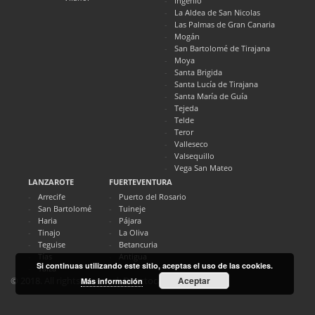
Ingenio
La Aldea de San Nicolas
Las Palmas de Gran Canaria
Mogán
San Bartolomé de Tirajana
Moya
Santa Brigida
Santa Lucía de Tirajana
Santa María de Guía
Tejeda
Telde
Teror
Valleseco
Valsequillo
Vega San Mateo
LANZAROTE
FUERTEVENTURA
Arrecife
Puerto del Rosario
San Bartolomé
Tuineje
Haria
Pájara
Tinajo
La Oliva
Teguise
Betancuria
Tías
Antigua
Si continuas utilizando este sitio, aceptas el uso de las cookies.
Yaiza
Aceptar
© 2018. All rights reserved. Directocanarias.com
Más información