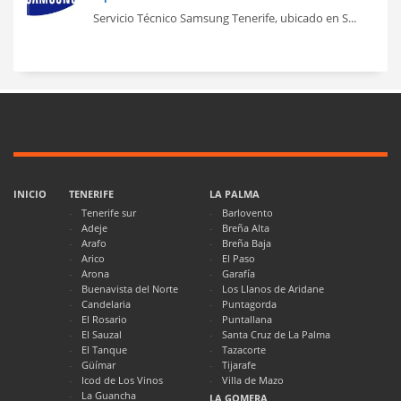
Servicio Técnico Samsung Tenerife, ubicado en S...
INICIO
TENERIFE
LA PALMA
Tenerife sur
Barlovento
Adeje
Breña Alta
Arafo
Breña Baja
Arico
El Paso
Arona
Garafía
Buenavista del Norte
Los Llanos de Aridane
Candelaria
Puntagorda
El Rosario
Puntallana
El Sauzal
Santa Cruz de La Palma
El Tanque
Tazacorte
Güímar
Tijarafe
Icod de Los Vinos
Villa de Mazo
La Guancha
LA GOMERA