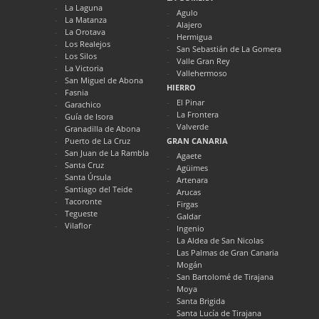
La Laguna
Agulo
La Matanza
Alajero
La Orotava
Hermigua
Los Realejos
San Sebastián de La Gomera
Los Silos
Valle Gran Rey
La Victoria
Vallehermoso
San Miguel de Abona
HIERRO
Fasnia
El Pinar
Garachico
La Frontera
Guía de Isora
Valverde
Granadilla de Abona
Puerto de La Cruz
GRAN CANARIA
San Juan de La Rambla
Agaete
Santa Cruz
Agüimes
Santa Úrsula
Artenara
Santiago del Teide
Arucas
Tacoronte
Firgas
Tegueste
Galdar
Vilaflor
Ingenio
La Aldea de San Nicolas
Las Palmas de Gran Canaria
Mogán
San Bartolomé de Tirajana
Moya
Santa Brigida
Santa Lucía de Tirajana